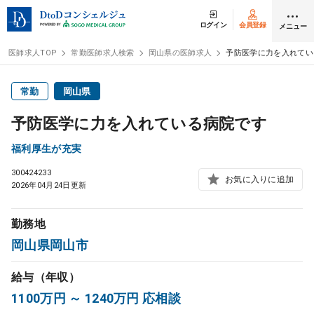
ログイン
会員登録
メニュー
医師求人TOP
常勤医師求人検索
岡山県の医師求人
予防医学に力を入れてい
ログイン
会員登録
常勤
岡山県
予防医学に力を入れている病院です
医師求人
福利厚生が充実
300424233
常勤検索
転職
お気に入りに追加
2026年04月24日更新
非常勤検索
アルバイト
勤務地
岡山県岡山市
スポット検索
アルバイト
給与（年収）
DtoDの転職・
アルバイト支援
1100万円 ～ 1240万円 応相談