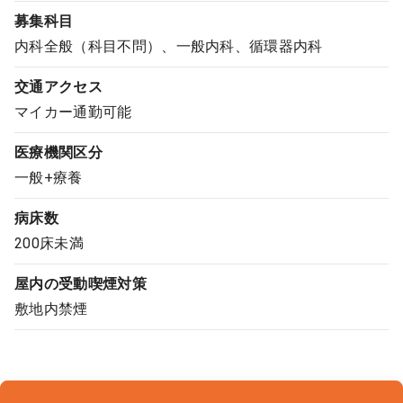
募集科目
コンサルタント
内科全般（科目不問）、一般内科、循環器内科
成功事例
交通アクセス
マイカー通勤可能
転職ノウハウ
医療機関区分
一般+療養
9:00 ～ 18:00
（平日）
受付時間
0120-337-613
病床数
200床未満
屋内の受動喫煙対策
クリニック開業
敷地内禁煙
DtoDとは
お問合せ
採用をお考えの医療機関の方