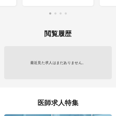
外来コ
棟
マ）
担当患者数：10名～15名
担当病
担当制 ：主治医制
は出来
可能で
※比較
・内科外来
幅広い
担当コマ数：1～2コマ程度
閲覧履歴
お願
診療体制 ：2～3診体制
養病棟
・救急対応
担当数：1件～2件／日
症例 ：かかりつけ患者様や軽
症患者様が中心となります。
最近見た求人はまだありません。
・訪問診療 ※免除も可能
や軽症
総訪問患者数：150名
訪問患者割合：個人宅30％前
後 施設70％前後
先生の
対応数 ：7名～10名／日
訪問体制 ：ドライバー、看護
医師求人特集
件/日、
師
ス
・当直