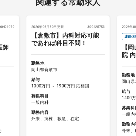
関連する常勤求人
00421079
2026年06月30日更新
300425753
2026年
【倉敷市】内科対応可能
連続休
であれば科目不問！
医師
【岡
院
勤務地
岡山県倉敷市
勤務地
給与
岡山
1000万円 ～ 1900万円 応相談
給与
募集科目
1400
一般内科
募集科
勤務内容
一般内
外来、病棟、救急、在宅
科、循
勤務内
・病棟管理
宅
外来、
担当病棟 ：一般病棟、療養病