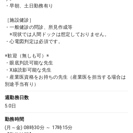
・早朝、土日勤務有り
［施設健診］
・一般健診の問診、所見作成等
※現状では人間ドックは想定しておりません。
・心電図判定は必須です。
※歓迎（無しも可）※
・眼底判読可能な先生
・X線読影可能な先生
・産業医資格をお持ちの先生（産業医を担当する場合は
別途手当有り）
週勤務日数
5.0日
勤務時間
(月～金) 08時30分 ～ 17時15分