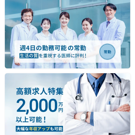
可能）
月0～4回 ※免除可能
す
内連携
・オンコール
出動基本なし（電話問い合わせ
主体）
※電子カルテ（株式会社ソフトウエ
％前後
ア・サービス）
護
トウエ