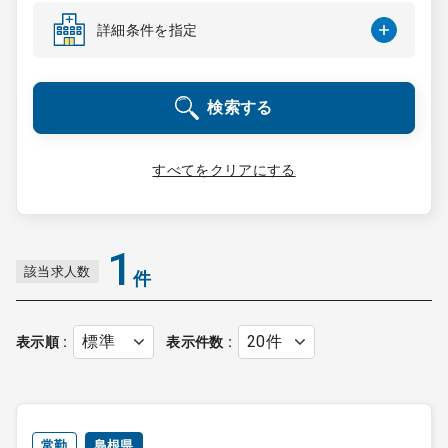
コンサルタント
詳細条件を指定
成功事例
検索する
転職ノウハウ
すべてをクリアにする
9:00 ～ 18:00
（平日）
受付時間
0120-337-613
1
該当求人数
件
クリニック開業
表示順
表示件数
DtoDとは
お問合せ
採用をお考えの医療機関の方
常勤
島根県