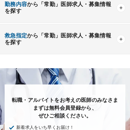
外来のみの勤務可能
給与インセンティブ制度あり
勤務内容
から「常勤」医師求人・募集情報
その他
療養＋精神
クリニック
老健
その他の形態
を探す
夜間当直なしの勤務可
院長・副院長職
産婦人科
産科
婦人科
小児科
精神科
後期研修可能
週4日の勤務可能
外来
健診
病棟
在宅
救急
透析
心療内科
泌尿器科
眼科
耳鼻咽喉科
救急指定
から「常勤」医師求人・募集情報
オンコールなしの勤務可能
セカンドキャリア歓迎
検査
読影
手術
コンタクト
麻酔
を探す
皮膚科
麻酔科
リハビリテーション科
未経験歓迎
その他
放射線科
救命救急科
病理科
その他
あり
1次
2次
3次
なし
転職・アルバイトをお考えの医師のみなさま
まずは無料会員登録から、
ぜひご相談ください。
新着求人をいち早くお届け！