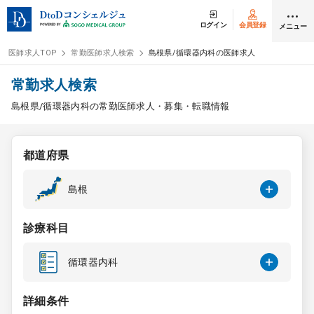
ログイン
会員登録
メニュー
医師求人TOP
常勤医師求人検索
島根県/循環器内科の医師求人
ログイン
会員登録
常勤求人検索
島根県/循環器内科の常勤医師求人・募集・転職情報
医師求人
都道府県
常勤検索
転職
島根
非常勤検索
アルバイト
診療科目
スポット検索
アルバイト
循環器内科
DtoDの転職・
アルバイト支援
詳細条件