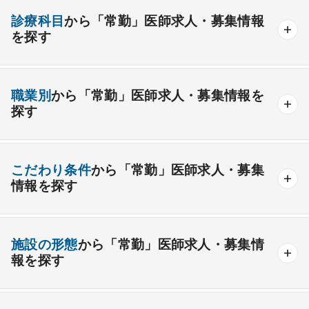
診療科目
から「常勤」医師求人・募集情報
を探す
内科系
職業別
から「常勤」医師求人・募集情報を
一般内科
呼吸器内科
消化器内科
循環器内科
探す
内分泌内科
糖尿病内科
脳神経内科
血液内科
産業医
製薬会社
腎臓内科
老人内科
リウマチ内科
総合診療科
こだわり条件
から「常勤」医師求人・募集
情報を探す
外科系
資格取得が可能な施設
1週間以上の連続休暇取得可能
一般外科
呼吸器外科
心臓血管外科
施設の形態
から「常勤」医師求人・募集情
開業支援あり
育児支援制度あり
報を探す
消化器外科
乳腺外科
小児外科
脳神経外科
1年未満の勤務可能
年俸2000万円以上可能
整形外科
形成外科
美容外科
一般
療養
精神
一般＋療養
一般＋精神