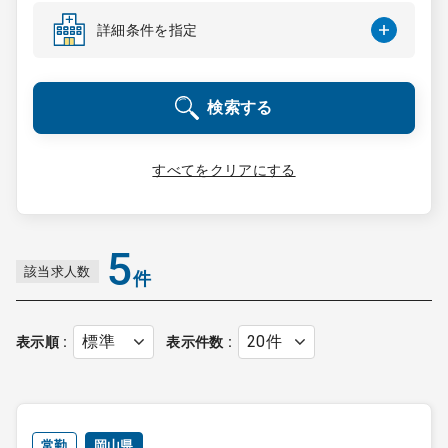
コンサルタント
詳細条件を指定
成功事例
検索する
転職ノウハウ
すべてをクリアにする
9:00 ～ 18:00
（平日）
受付時間
0120-337-613
5
該当求人数
件
クリニック開業
表示順
表示件数
DtoDとは
お問合せ
採用をお考えの医療機関の方
常勤
岡山県