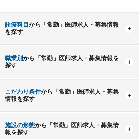
診療科目
から「常勤」医師求人・募集情報
を探す
内科系
職業別
から「常勤」医師求人・募集情報を
一般内科
呼吸器内科
消化器内科
循環器内科
探す
内分泌内科
糖尿病内科
脳神経内科
血液内科
産業医
製薬会社
腎臓内科
老人内科
リウマチ内科
総合診療科
こだわり条件
から「常勤」医師求人・募集
情報を探す
外科系
資格取得が可能な施設
1週間以上の連続休暇取得可能
一般外科
呼吸器外科
心臓血管外科
施設の形態
から「常勤」医師求人・募集情
開業支援あり
育児支援制度あり
報を探す
消化器外科
乳腺外科
小児外科
脳神経外科