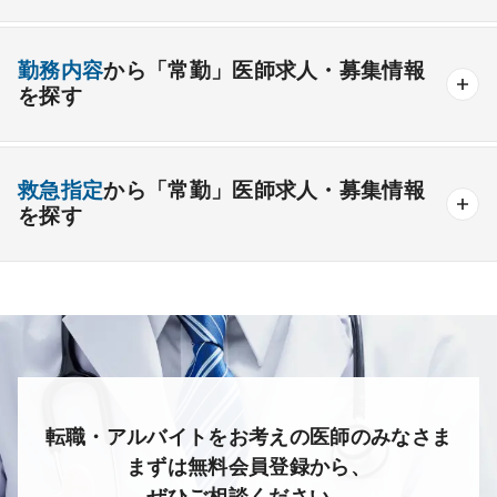
1年未満の勤務可能
年俸2000万円以上可能
整形外科
形成外科
美容外科
一般
療養
精神
一般＋療養
一般＋精神
外来のみの勤務可能
給与インセンティブ制度あり
勤務内容
から「常勤」医師求人・募集情報
その他
療養＋精神
クリニック
老健
その他の形態
を探す
夜間当直なしの勤務可
院長・副院長職
産婦人科
産科
婦人科
小児科
精神科
後期研修可能
週4日の勤務可能
外来
健診
病棟
在宅
救急
透析
心療内科
泌尿器科
眼科
耳鼻咽喉科
救急指定
から「常勤」医師求人・募集情報
オンコールなしの勤務可能
セカンドキャリア歓迎
検査
読影
手術
コンタクト
麻酔
を探す
皮膚科
麻酔科
リハビリテーション科
未経験歓迎
その他
放射線科
救命救急科
病理科
その他
あり
1次
2次
3次
なし
転職・アルバイトをお考えの医師のみなさま
まずは無料会員登録から、
ぜひご相談ください。