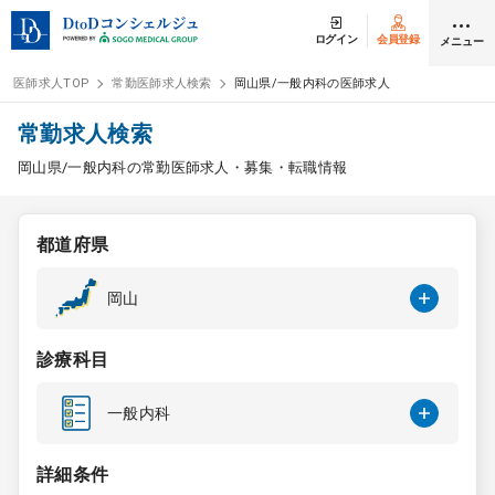
ログイン
会員登録
メニュー
医師求人TOP
常勤医師求人検索
岡山県/一般内科の医師求人
ログイン
会員登録
常勤求人検索
岡山県/一般内科の常勤医師求人・募集・転職情報
医師求人
都道府県
常勤検索
転職
岡山
非常勤検索
アルバイト
診療科目
スポット検索
アルバイト
一般内科
DtoDの転職・
アルバイト支援
詳細条件