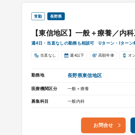
常勤
長野県
【東信地区】一般＋療養／内科
週4日・当直なしの勤務も相談可 Uターン・Iター
当直なし
週4以下
高額年俸
オ
勤務地
長野県東信地区
医療機関区分
一般＋療養
募集科目
一般内科
お問合せ