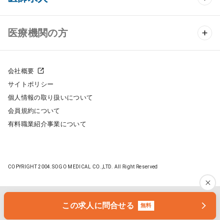
クリニック物件検索
医師求人 TOP
医療機関の方
DtoDのクリニック開業支援
常勤求人検索
医院の譲渡・売却をお考えの方
クリニックの開業スタイル
会社概要
非常勤求人検索
サイトポリシー
採用をお考えの医療機関の方
クリニック開業までの流れ
個人情報の取り扱いについて
スポット求人検索
会員規約について
開業支援事例
有料職業紹介事業について
DtoDの転職・アルバイト支援
施工事例
成功事例
COPYRIGHT 2004.SOGO MEDICAL CO.,LTD. All Right Reserved
開業ノウハウ
転職ノウハウ
医院開業セミナー
この求人に問合せる
無料