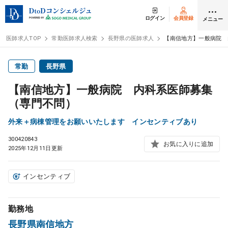
ログイン
会員登録
メニュー
医師求人TOP
常勤医師求人検索
長野県の医師求人
【南信地方】一般病院 
ログイン
会員登録
常勤
長野県
【南信地方】一般病院 内科系医師募集
医師求人
（専門不問）
外来＋病棟管理をお願いいたします インセンティブあり
常勤検索
転職
300420843
お気に入りに追加
2025年12月11日更新
非常勤検索
アルバイト
インセンティブ
スポット検索
アルバイト
勤務地
DtoDの転職・
アルバイト支援
長野県南信地方