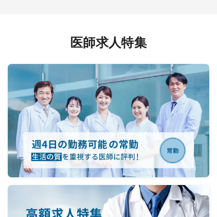
相談可
・救急
ォーク
・病棟
医師求人特集
対応等
・電子