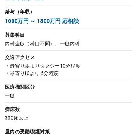
コンサルタント
給与（年収）
1000万円 ～ 1800万円 応相談
成功事例
募集科目
転職ノウハウ
内科全般（科目不問）、一般内科
交通アクセス
9:00 ～ 18:00
（平日）
・最寄り駅よりタクシー10分程度
受付時間
0120-337-613
・最寄りICより 5分程度
医療機関区分
一般
クリニック開業
病床数
300床以上
DtoDとは
お問合せ
屋内の受動喫煙対策
採用をお考えの医療機関の方