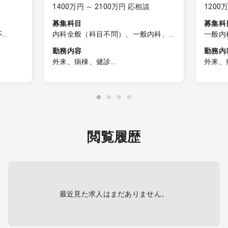
1400万円 ～ 2100万円 応相談
1200
募集科目
募集科
不
内科全般（科目不問）、一般内科、
一般内
科目不
呼吸器内科、消化器内科、循環器内
勤務内容
勤務内
科、内分泌内科、糖尿病内科、脳神
外来、病棟、健診
外来、
経内科、血液内科、腎臓内科、老人
・外来（担当コマ数：週3～4コマ、
◆一般
内科、リウマチ内科、総合診療科
程度
患者数：5～6名/コマ）
・担当
半数が
・病棟管理
・外来
・健診
・診療
・その他に委員会、救護活動など
・主な
が中心
閲覧履歴
電図
◆病棟
ックあ
・担当
・担当
・担
・主
最近見た求人はまだありません。
です
◆当直