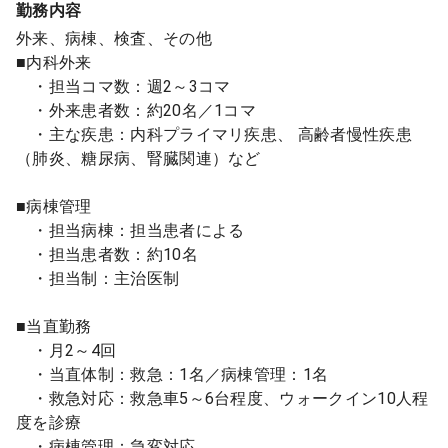
勤務内容
外来、病棟、検査、その他
■内科外来
・担当コマ数：週2～3コマ
・外来患者数：約20名／1コマ
・主な疾患：内科プライマリ疾患、 高齢者慢性疾患
（肺炎、糖尿病、腎臓関連）など
■病棟管理
・担当病棟：担当患者による
・担当患者数：約10名
・担当制：主治医制
■当直勤務
・月2～4回
・当直体制：救急：1名／病棟管理：1名
・救急対応：救急車5～6台程度、ウォークイン10人程
度を診療
・病棟管理：急変対応