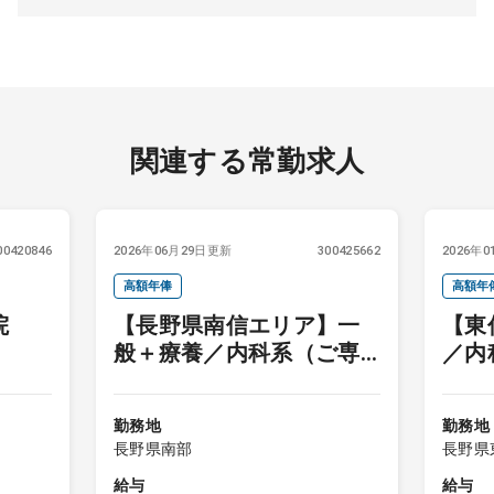
関連する常勤求人
00420846
2026年06月29日更新
300425662
2026年
高額年俸
高額年
病院
【長野県南信エリア】一
【東
オンコ
般＋療養／内科系（ご専
／内
門不問）
科目
勤務地
勤務地
長野県南部
長野県
給与
給与