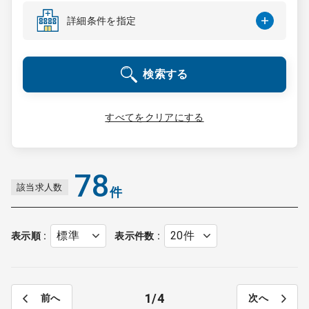
コンサルタント
詳細条件を指定
成功事例
検索する
転職ノウハウ
すべてをクリアにする
9:00 ～ 18:00
（平日）
受付時間
0120-337-613
78
該当求人数
件
クリニック開業
表示順
表示件数
DtoDとは
お問合せ
1
4
前へ
次へ
採用をお考えの医療機関の方