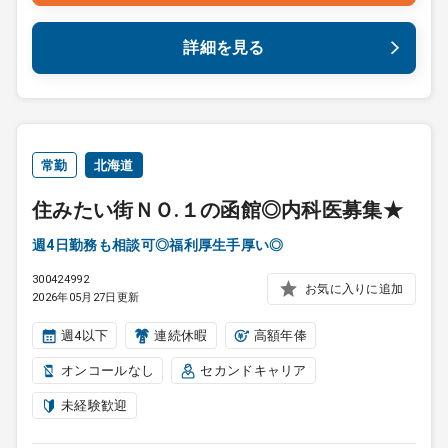
詳細を見る
常勤
北海道
住みたい街ＮＯ.１の函館◎内科医募集★
週4日勤務も相談可◎福利厚生手厚い◎
300424992
お気に入りに追加
2026年05月27日更新
週4以下
連続休暇
高額年俸
オンコールなし
セカンドキャリア
未経験歓迎