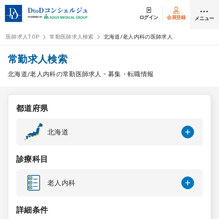
ログイン
会員登録
メニュー
医師求人TOP
常勤医師求人検索
北海道/老人内科の医師求人
ログイン
会員登録
常勤求人検索
北海道/老人内科の常勤医師求人・募集・転職情報
医師求人
都道府県
常勤検索
転職
北海道
非常勤検索
アルバイト
診療科目
スポット検索
アルバイト
老人内科
DtoDの転職・
アルバイト支援
詳細条件