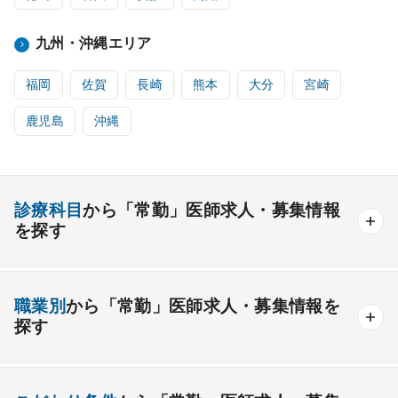
九州・沖縄エリア
福岡
佐賀
長崎
熊本
大分
宮崎
鹿児島
沖縄
診療科目
から「常勤」医師求人・募集情報
を探す
内科系
職業別
から「常勤」医師求人・募集情報を
一般内科
呼吸器内科
消化器内科
循環器内科
探す
内分泌内科
糖尿病内科
脳神経内科
血液内科
産業医
製薬会社
腎臓内科
老人内科
リウマチ内科
総合診療科