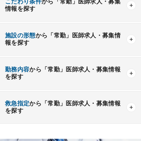
こだわり条件
から「常勤」医師求人・募集
情報を探す
外科系
資格取得が可能な施設
1週間以上の連続休暇取得可能
一般外科
呼吸器外科
心臓血管外科
施設の形態
から「常勤」医師求人・募集情
開業支援あり
育児支援制度あり
報を探す
消化器外科
乳腺外科
小児外科
脳神経外科
1年未満の勤務可能
年俸2000万円以上可能
整形外科
形成外科
美容外科
一般
療養
精神
一般＋療養
一般＋精神
外来のみの勤務可能
給与インセンティブ制度あり
勤務内容
から「常勤」医師求人・募集情報
その他
療養＋精神
クリニック
老健
その他の形態
を探す
夜間当直なしの勤務可
院長・副院長職
産婦人科
産科
婦人科
小児科
精神科
後期研修可能
週4日の勤務可能
外来
健診
病棟
在宅
救急
透析
心療内科
泌尿器科
眼科
耳鼻咽喉科
救急指定
から「常勤」医師求人・募集情報
オンコールなしの勤務可能
セカンドキャリア歓迎
検査
読影
手術
コンタクト
麻酔
を探す
皮膚科
麻酔科
リハビリテーション科
未経験歓迎
その他
放射線科
救命救急科
病理科
その他
あり
1次
2次
3次
なし