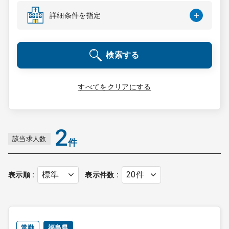
コンサルタント
詳細条件を指定
成功事例
検索する
転職ノウハウ
すべてをクリアにする
9:00 ～ 18:00
（平日）
受付時間
0120-337-613
2
該当求人数
件
クリニック開業
表示順
表示件数
DtoDとは
お問合せ
採用をお考えの医療機関の方
常勤
福島県