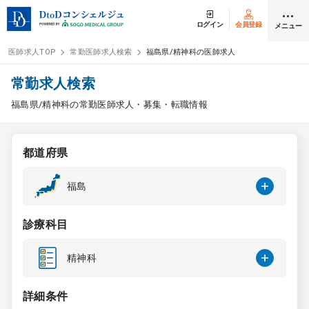
ログイン
会員登録
メニュー
医師求人TOP
常勤医師求人検索
福島県/精神科の医師求人
ログイン
会員登録
常勤求人検索
福島県/精神科の常勤医師求人・募集・転職情報
医師求人
都道府県
常勤検索
転職
福島
非常勤検索
アルバイト
診療科目
スポット検索
アルバイト
精神科
DtoDの転職・
アルバイト支援
詳細条件