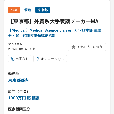
NEW
常勤
東京都
【東京都】外資系大手製薬メーカーMA
【Medical】Medical Science Liaison, ﾒﾃﾞｨｶﾙ本部 循環
器・腎・代謝疾患領域統括部
300423894
お気に入りに追加
2026年08月05日更新
当直なし
オンコールなし
勤務地
東京都都内
給与（年収）
1000万円 応相談
医療機関区分