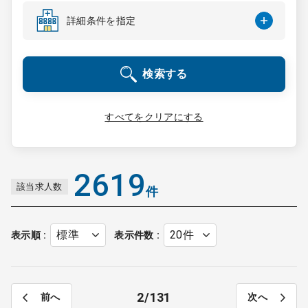
コンサルタント
詳細条件を指定
成功事例
検索する
転職ノウハウ
すべてをクリアにする
9:00 ～ 18:00
（平日）
受付時間
0120-337-613
2619
該当求人数
件
クリニック開業
表示順
表示件数
DtoDとは
お問合せ
2
131
前へ
次へ
採用をお考えの医療機関の方