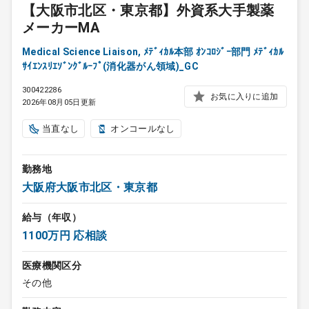
【大阪市北区・東京都】外資系大手製薬
メーカーMA
Medical Science Liaison, ﾒﾃﾞｨｶﾙ本部 ｵﾝｺﾛｼﾞｰ部門 ﾒﾃﾞｨｶﾙ
ｻｲｴﾝｽﾘｴｿﾞﾝｸﾞﾙｰﾌﾟ(消化器がん領域)_GC
300422286
お気に入りに追加
2026年08月05日更新
当直なし
オンコールなし
勤務地
大阪府大阪市北区・東京都
給与（年収）
1100万円 応相談
医療機関区分
その他