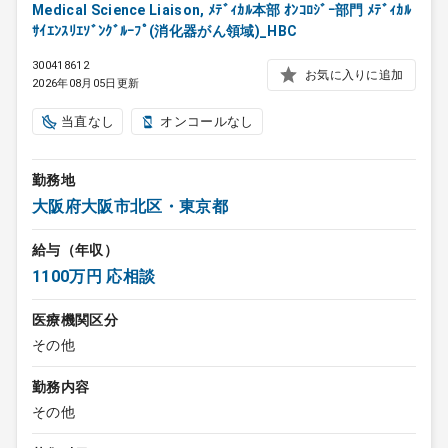
Medical Science Liaison, ﾒﾃﾞｨｶﾙ本部 ｵﾝｺﾛｼﾞｰ部門 ﾒﾃﾞｨｶﾙ
ｻｲｴﾝｽﾘｴｿﾞﾝｸﾞﾙｰﾌﾟ(消化器がん領域)_HBC
300418612
お気に入りに追加
2026年08月05日更新
当直なし
オンコールなし
勤務地
大阪府大阪市北区・東京都
給与（年収）
1100万円 応相談
医療機関区分
その他
勤務内容
その他