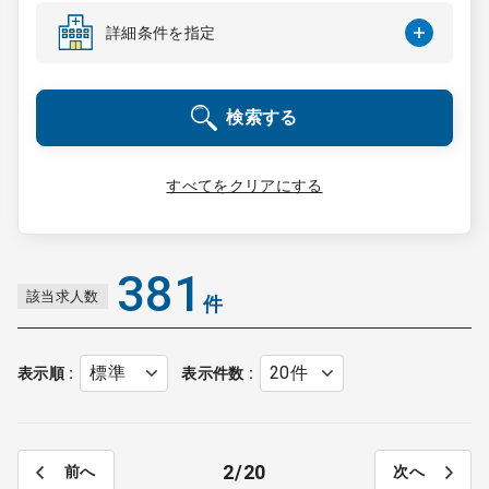
コンサルタント
詳細条件を指定
成功事例
検索する
転職ノウハウ
すべてをクリアにする
9:00 ～ 18:00
（平日）
受付時間
0120-337-613
381
該当求人数
件
クリニック開業
表示順
表示件数
DtoDとは
お問合せ
2
20
前へ
次へ
採用をお考えの医療機関の方