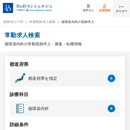
ログイン
会員登録
メニュー
医師求人TOP
常勤医師求人検索
循環器内科の医師求人
ログイン
会員登録
常勤求人検索
循環器内科の常勤医師求人・募集・転職情報
医師求人
都道府県
常勤検索
転職
都道府県を指定
非常勤検索
アルバイト
診療科目
スポット検索
アルバイト
循環器内科
DtoDの転職・
アルバイト支援
詳細条件