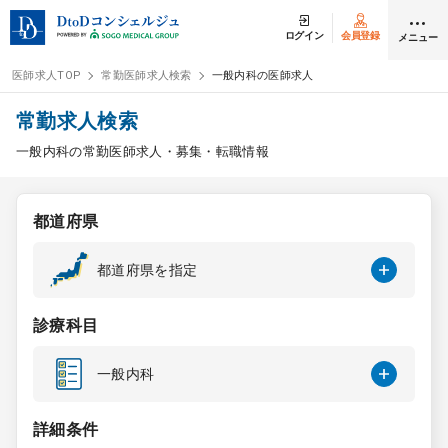
ログイン
会員登録
メニュー
医師求人TOP
常勤医師求人検索
一般内科の医師求人
ログイン
会員登録
常勤求人検索
一般内科の常勤医師求人・募集・転職情報
医師求人
都道府県
常勤検索
転職
都道府県を指定
非常勤検索
アルバイト
診療科目
スポット検索
アルバイト
一般内科
DtoDの転職・
アルバイト支援
詳細条件