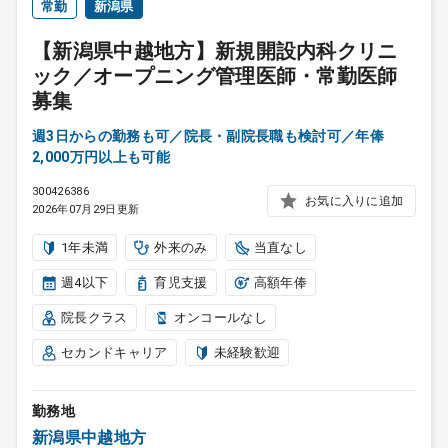
常勤
新潟県
【新潟県中越地方】新規開設内科クリニ
ック／オープニング管理医師・常勤医師
募集
週3日からの勤務も可／院長・副院長職も検討可／年俸
2,000万円以上も可能
300426386
お気に入りに追加
2026年07月29日更新
1年未満
外来のみ
当直なし
週4以下
育児支援
高額年俸
院長クラス
オンコールなし
セカンドキャリア
未経験歓迎
勤務地
新潟県中越地方