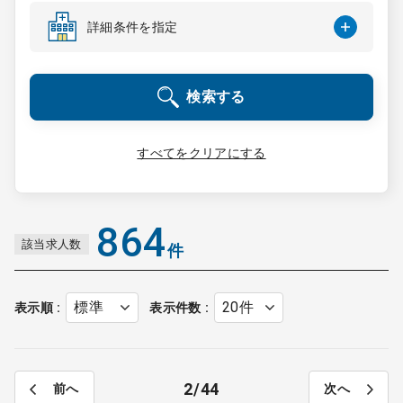
コンサルタント
詳細条件を指定
成功事例
検索する
転職ノウハウ
すべてをクリアにする
9:00 ～ 18:00
（平日）
受付時間
0120-337-613
864
該当求人数
件
クリニック開業
表示順
表示件数
DtoDとは
お問合せ
2
44
前へ
次へ
採用をお考えの医療機関の方