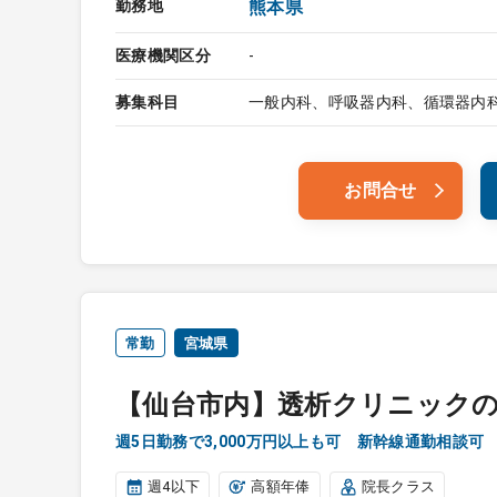
勤務地
熊本県
医療機関区分
-
募集科目
一般内科、呼吸器内科、循環器内
お問合せ
常勤
宮城県
【仙台市内】透析クリニック
週5日勤務で3,000万円以上も可 新幹線通勤相談可
週4以下
高額年俸
院長クラス