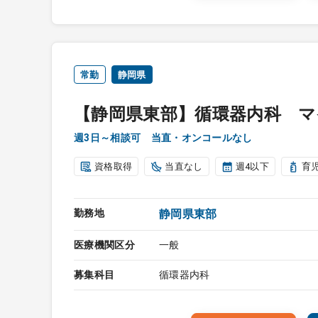
常勤
静岡県
【静岡県東部】循環器内科 
週3日～相談可 当直・オンコールなし
資格取得
当直なし
週4以下
育
勤務地
静岡県東部
医療機関区分
一般
募集科目
循環器内科