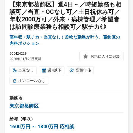
【東京都葛飾区】週4日～／時短勤務も相
談可／当直・OCなし可／土日祝休み可／
年収2000万可／外来・病棟管理／希望者
は訪問診療業務も相談可／駅チカ◎
高年収・駅チカ・当直なし！柔軟な勤務が叶う、葛飾区の
内科ポジション
300424229
お気に入りに追加
2026年04月22日更新
当直なし
週4以下
高額年俸
オンコールなし
勤務地
東京都葛飾区
給与（年収）
1600万円 ～ 1800万円 応相談