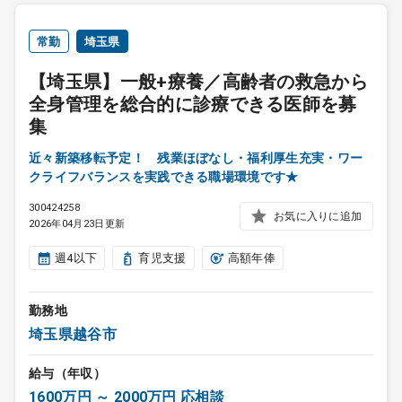
常勤
埼玉県
【埼玉県】一般+療養／高齢者の救急から
全身管理を総合的に診療できる医師を募
集
近々新築移転予定！ 残業ほぼなし・福利厚生充実・ワー
クライフバランスを実践できる職場環境です★
300424258
お気に入りに追加
2026年04月23日更新
週4以下
育児支援
高額年俸
勤務地
埼玉県越谷市
給与（年収）
1600万円 ～ 2000万円 応相談