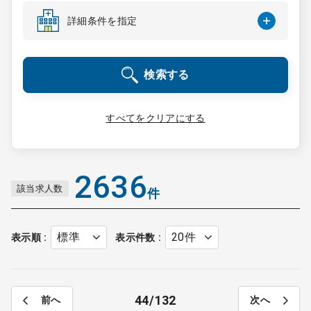
コンサルタント
詳細条件を指定
成功事例
検索する
転職ノウハウ
すべてをクリアにする
9:00 ～ 18:00
（平日）
受付時間
0120-337-613
2636
該当求人数
件
クリニック開業
表示順
表示件数
DtoDとは
お問合せ
44
132
前へ
次へ
採用をお考えの医療機関の方