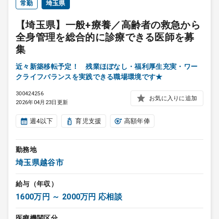
常勤
埼玉県
【埼玉県】一般+療養／高齢者の救急から
全身管理を総合的に診療できる医師を募
集
近々新築移転予定！ 残業ほぼなし・福利厚生充実・ワー
クライフバランスを実践できる職場環境です★
300424256
お気に入りに追加
2026年04月23日更新
週4以下
育児支援
高額年俸
勤務地
埼玉県越谷市
給与（年収）
1600万円 ～ 2000万円 応相談
医療機関区分