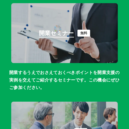
岐阜
静岡
愛知
三重
関西エリア
開業セミナー
無料
滋賀
京都
大阪
兵庫
奈良
和歌山
中国エリア
鳥取
島根
岡山
広島
山口
開業するうえでおさえておくべきポイントを開業支援の
四国エリア
実例を交えてご紹介するセミナーです。この機会にぜひ
ご参加ください。
徳島
香川
愛媛
高知
九州・沖縄エリア
福岡
佐賀
長崎
熊本
大分
宮崎