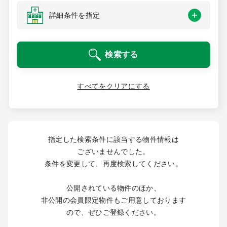
医療モール開業
コンサルタント
詳細条件を指定
継承開業（医院継承）
開業支援事例
検索する
新規開業（戸建て・テナント）
開業支援事例
開業ノウハウ
すべてをクリアにする
施工事例
開業セミナー
指定した検索条件に該当する物件情報は
ございませんでした。
個別相談会
条件を変更して、再度検索してください。
公開されている物件のほか、
診療圏調査
非公開の会員限定物件もご用意しております
ので、ぜひご登録ください。