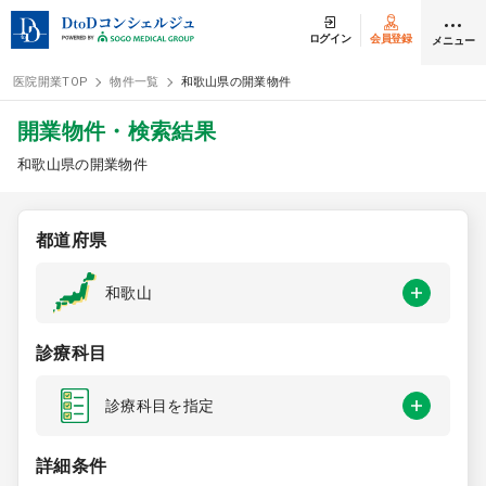
ログイン
会員登録
メニュー
医院開業TOP
物件一覧
和歌山県の開業物件
ログイン
会員登録
開業物件・検索結果
和歌山県の開業物件
クリニック開業
都道府県
DtoDの開業支援
和歌山
開業までの流れ
診療科目
開業スタイル
診療科目を指定
開業スタイル TOP
物件検索
詳細条件