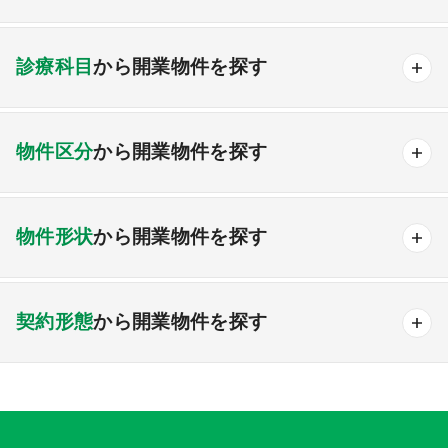
北海道・東北エリア
診療科目
から開業物件を探す
北海道
青森
岩手
宮城
秋田
山形
福島
内科
外科
脳神経外科
整形外科
小児科
物件区分
から開業物件を探す
産婦人科
眼科
耳鼻咽喉科
泌尿器科
関東エリア
皮膚科
メンタル
人工透析
その他
医療モール物件
計画中の医療モール物件
首都圏
東京
神奈川
千葉
埼玉
茨城
物件形状
から開業物件を探す
継承物件
その他開業物件
栃木
群馬
一戸建て
ビルテナント
甲信越・北陸エリア
契約形態
から開業物件を探す
新潟
富山
石川
福井
山梨
長野
賃貸
売買
どちらでも可
東海エリア