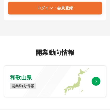
ログイン・会員登録
9:00 ～ 18:00
（平日）
受付時間
0120-315-606
医師求人
開業動向情報
DtoDとは
お問合せ
医院の譲渡・売却をお考えの方
和歌山県
開業動向情報