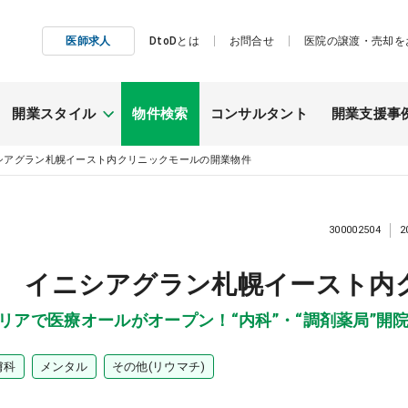
医師求人
DtoDとは
お問合せ
医院の譲渡・売却を
開業スタイル
物件検索
コンサルタント
開業支援事
シアグラン札幌イースト内クリニックモールの開業物件
施工事例
継承開業
300002504
2
（医院継承）
業 イニシアグラン札幌イースト内
エリアで医療オールがオープン！“内科”・“調剤薬局”開
膚科
メンタル
その他(リウマチ)