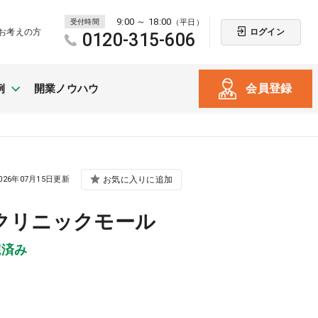
9:00 ～ 18:00
受付時間
（平日）
ログイン
お考えの方
0120-315-606
会員登録
例
開業ノウハウ
新規開業
026年07月15日更新
お気に入りに追加
（戸建て・テナント）
クリニックモール
院済み