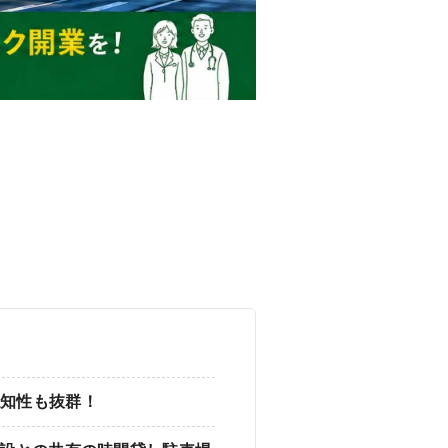
外観
認知性も抜群！