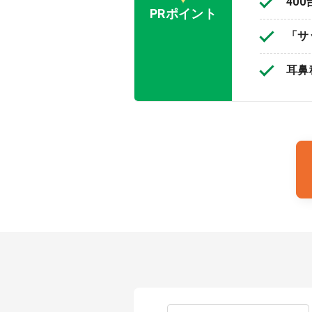
40
PRポイント
「サ
耳鼻