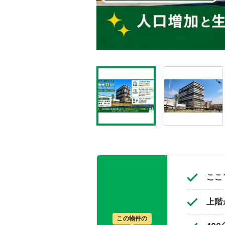
ここ
上階
この物件の