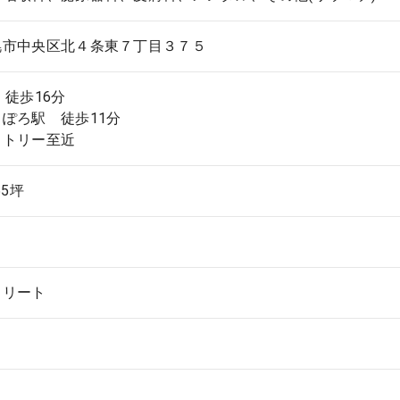
幌市中央区北４条東７丁目３７５
 徒歩16分
ぽろ駅 徒歩11分
クトリー至近
55坪
クリート