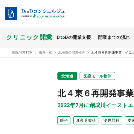
クリニック開業
DtoDの開業支援
開業までの流れ
開業スタイル TOP
医院開業TOP
物件一覧
北海道の開業物件
北４東６再開発事業 イニ
開業支援事例
北海道
医療モール物件
医療モール開業
北４東６再開発事
2022年7月に創成川イースト
眼科
耳鼻咽喉科
泌尿器科
皮