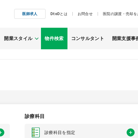
医師求人
DtoDとは
お問合せ
医院の譲渡・売却を
開業スタイル
物件検索
コンサルタント
開業支援事
施工事例
継承開業
（医院継承）
診療科目
診療科目を指定