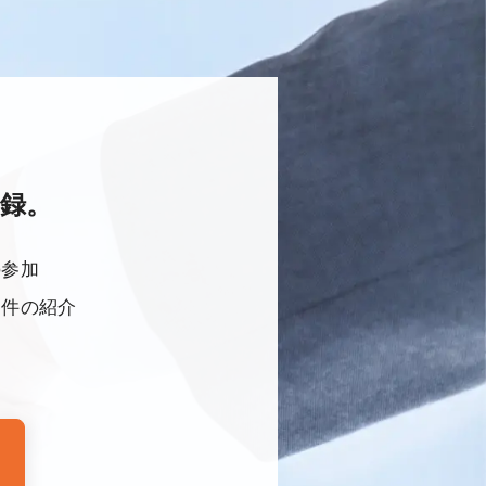
録。
の参加
物件の紹介