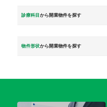
北海道
青森
岩手
宮城
秋田
診療科目
から開業物件を探す
甲信越・北陸エリア
内科
外科
脳神経外科
整形外科
小
新潟
富山
石川
福井
山梨
長
眼科
耳鼻咽喉科
泌尿器科
皮膚科
関西エリア
物件形状
から開業物件を探す
その他
滋賀
京都
大阪
兵庫
奈良
和
一戸建て
ビルテナント
四国エリア
徳島
香川
愛媛
高知