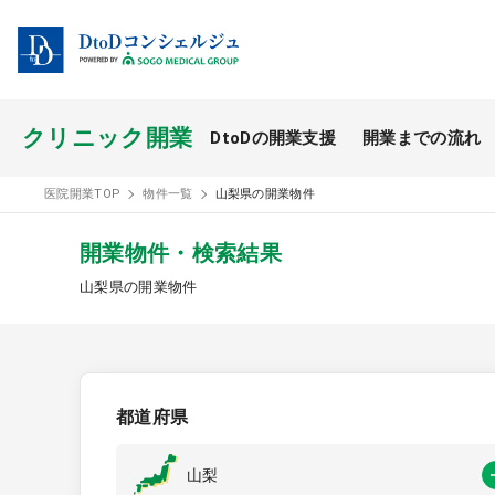
クリニック開業
DtoDの開業支援
開業までの流れ
開業スタイル TOP
医院開業TOP
物件一覧
山梨県の開業物件
開業支援事例
開業物件・検索結果
山梨県の開業物件
医療モール開業
都道府県
山梨