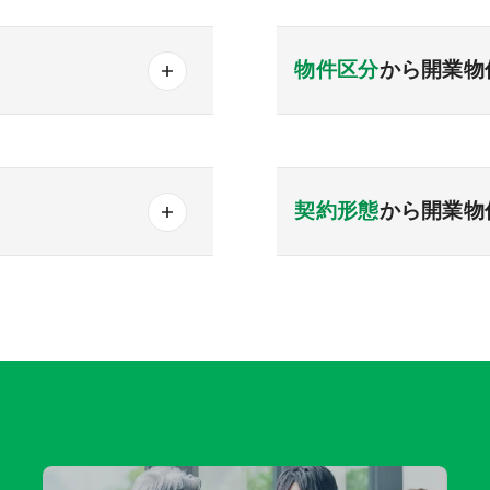
山形
福島
首都圏
東京
神奈川
物件区分
から開業物
東海エリア
児科
産婦人科
医療モール物件
計
野
岐阜
静岡
愛知
メンタル
人工透析
その他開業物件
中国エリア
契約形態
から開業物
歌山
鳥取
島根
岡山
賃貸
売買
どち
九州・沖縄エリア
福岡
佐賀
長崎