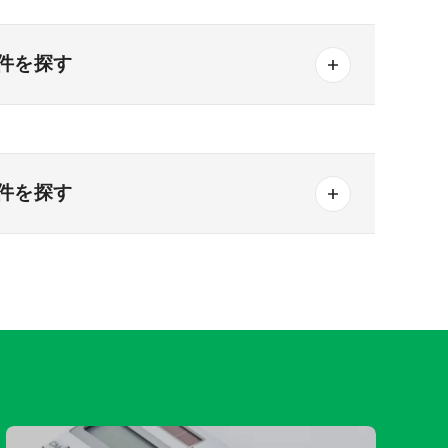
千葉
埼玉
茨城
栃木
群馬
件を探す
画中の医療モール物件
継承物件
三重
件を探す
広島
山口
らでも可
熊本
大分
宮崎
鹿児島
沖縄