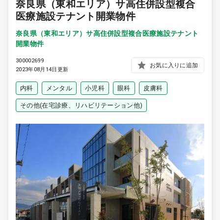
奈良県（東和エリア）サ高住併設型複合
医療施設テナント開業物件
奈良県（東和エリア）サ高住併設型複合医療施設テナント
開業物件
300002699
お気に入りに追加
2023年08月14日更新
内科
メンタル
小児科
眼科
皮膚科
その他(在宅診療、リハビリテーション他)