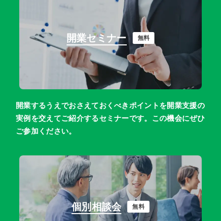
関西エリア
開業セミナー
無料
滋賀
京都
大阪
兵庫
奈良
和歌山
中国エリア
鳥取
島根
岡山
広島
山口
開業するうえでおさえておくべきポイントを開業支援の
四国エリア
実例を交えてご紹介するセミナーです。この機会にぜひ
ご参加ください。
徳島
香川
愛媛
高知
九州・沖縄エリア
福岡
佐賀
長崎
熊本
大分
宮崎
個別相談会
無料
鹿児島
沖縄