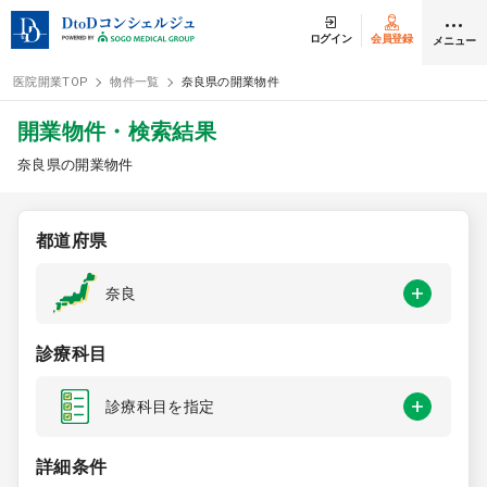
ログイン
会員登録
メニュー
医院開業TOP
物件一覧
奈良県の開業物件
ログイン
会員登録
開業物件・検索結果
奈良県の開業物件
クリニック開業
都道府県
DtoDの開業支援
奈良
開業までの流れ
診療科目
開業スタイル
診療科目を指定
開業スタイル TOP
物件検索
詳細条件