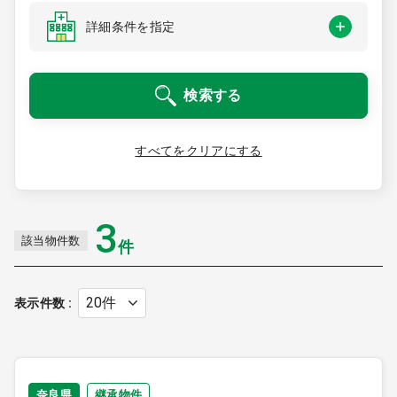
医療モール開業
コンサルタント
詳細条件を指定
継承開業（医院継承）
開業支援事例
検索する
新規開業（戸建て・テナント）
開業支援事例
開業ノウハウ
すべてをクリアにする
施工事例
開業セミナー
3
該当物件数
件
個別相談会
表示件数
診療圏調査
奈良県
継承物件