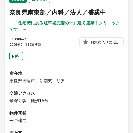
9:00 ～ 18:00
（平日）
奈良県南東部／内科／法人／盛業中
受付時間
0120-315-606
～ 住宅街にある駐車場完備の一戸建て盛業中クリニック
です ～
300003476
お気に入りに追加
医師求人
2026年01月30日更新
内科
DtoDとは
お問合せ
所在地
医院の譲渡・売却をお考えの方
奈良県天理市より南東エリア
交通アクセス
最寄り駅 徒歩15分
物件形状
一戸建て