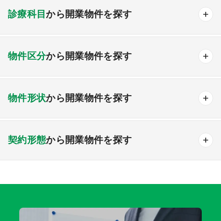
診療科目
から開業物件を探す
北海道
青森
岩手
宮城
秋田
山形
福島
内科
外科
脳神経外科
整形外科
小児科
物件区分
から開業物件を探す
産婦人科
眼科
耳鼻咽喉科
泌尿器科
関東エリア
皮膚科
メンタル
人工透析
その他
医療モール物件
計画中の医療モール物件
首都圏
東京
神奈川
千葉
埼玉
茨城
物件形状
から開業物件を探す
継承物件
その他開業物件
栃木
群馬
一戸建て
ビルテナント
甲信越・北陸エリア
契約形態
から開業物件を探す
新潟
富山
石川
福井
山梨
長野
賃貸
売買
どちらでも可
東海エリア
岐阜
静岡
愛知
三重