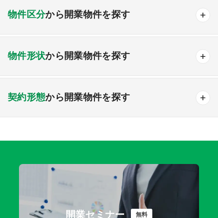
内科
外科
脳神経外科
整形外科
小児科
物件区分
から開業物件を探す
産婦人科
眼科
耳鼻咽喉科
泌尿器科
関東エリア
皮膚科
メンタル
人工透析
その他
医療モール物件
計画中の医療モール物件
首都圏
東京
神奈川
千葉
埼玉
茨城
物件形状
から開業物件を探す
継承物件
その他開業物件
栃木
群馬
一戸建て
ビルテナント
甲信越・北陸エリア
契約形態
から開業物件を探す
新潟
富山
石川
福井
山梨
長野
賃貸
売買
どちらでも可
東海エリア
岐阜
静岡
愛知
三重
関西エリア
開業セミナー
無料
滋賀
京都
大阪
兵庫
奈良
和歌山