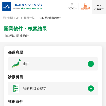
ログイン
会員登録
メニュー
医院開業TOP
物件一覧
山口県の開業物件
ログイン
会員登録
開業物件・検索結果
山口県の開業物件
クリニック開業
都道府県
DtoDの開業支援
山口
開業までの流れ
診療科目
開業スタイル
診療科目を指定
開業スタイル TOP
物件検索
詳細条件