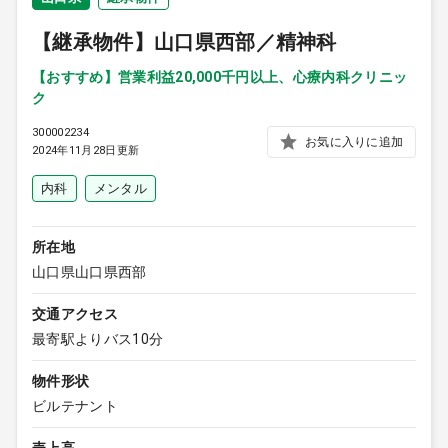
9:00 ～ 18:00
（平日）
【継承物件】山口県西部／精神科
受付時間
0120-315-606
【おすすめ】営業利益20,000千円以上、心療内科クリニッ
ク
300002234
お気に入りに追加
医師求人
2024年11月28日更新
内科
メンタル
DtoDとは
お問合せ
所在地
医院の譲渡・売却をお考えの方
山口県山口県西部
交通アクセス
最寄駅よりバス10分
物件形状
ビルテナント