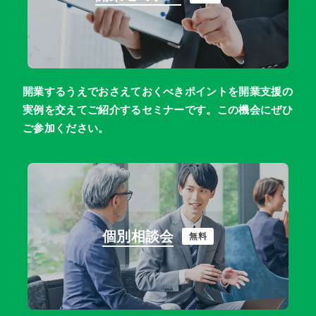
中国エリア
鳥取
島根
岡山
広島
山口
開業するうえでおさえておくべきポイントを開業支援の
四国エリア
実例を交えてご紹介するセミナーです。この機会にぜひ
ご参加ください。
徳島
香川
愛媛
高知
九州・沖縄エリア
福岡
佐賀
長崎
熊本
大分
宮崎
個別相談会
無料
鹿児島
沖縄