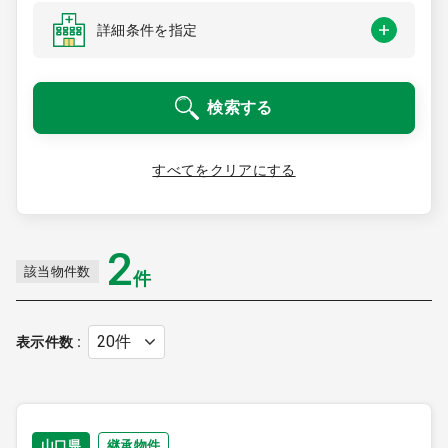
医療モール開業
コンサルタント
詳細条件を指定
継承開業（医院継承）
開業支援事例
検索する
新規開業（戸建て・テナント）
開業支援事例
開業ノウハウ
すべてをクリアにする
施工事例
開業セミナー
2
該当物件数
件
個別相談会
表示件数
診療圏調査
山口県
継承物件