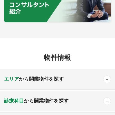
物件情報
エリア
から開業物件を探す
北海道・東北エリア
診療科目
から開業物件を探す
北海道
青森
岩手
宮城
秋田
山形
福島