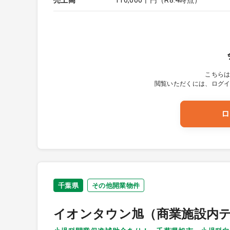
売上高
116,000千円（R8.4時点）
こちら
閲覧いただくには、ログ
ロ
千葉県
その他開業物件
イオンタウン旭（商業施設内