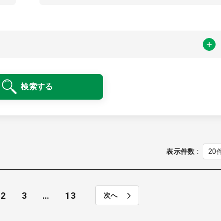
検索する
表示件数
2
3
…
13
次へ