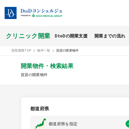
クリニック開業
DtoDの開業支援
開業までの流れ
開業スタイル TOP
医院開業TOP
物件一覧
賃貸の開業物件
開業支援事例
開業物件・検索結果
賃貸の開業物件
医療モール開業
都道府県
都道府県を指定