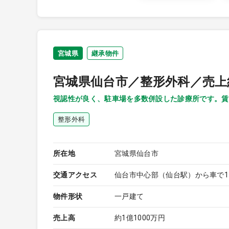
宮城県
継承物件
宮城県仙台市／整形外科／売上約
視認性が良く、駐車場を多数併設した診療所です。賃
整形外科
所在地
宮城県仙台市
交通アクセス
仙台市中心部（仙台駅）から車で1
物件形状
一戸建て
売上高
約1億1000万円