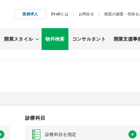
医師求人
DtoDとは
お問合せ
医院の譲渡・売却を
開業スタイル
物件検索
コンサルタント
開業支援事
施工事例
継承開業
（医院継承）
診療科目
診療科目を指定