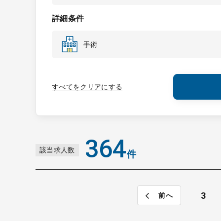
詳細条件
手術
すべてをクリアにする
364
該当求人数
件
3
前へ