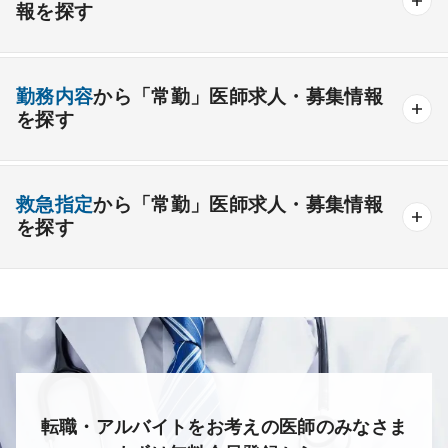
開業支援あり
育児支援制度あり
報を探す
消化器外科
乳腺外科
小児外科
脳神経外科
1年未満の勤務可能
年俸2000万円以上可能
整形外科
形成外科
美容外科
一般
療養
精神
一般＋療養
一般＋精神
外来のみの勤務可能
給与インセンティブ制度あり
勤務内容
から「常勤」医師求人・募集情報
その他
療養＋精神
クリニック
老健
その他の形態
を探す
夜間当直なしの勤務可
院長・副院長職
産婦人科
産科
婦人科
小児科
精神科
後期研修可能
週4日の勤務可能
外来
健診
病棟
在宅
救急
透析
心療内科
泌尿器科
眼科
耳鼻咽喉科
救急指定
から「常勤」医師求人・募集情報
オンコールなしの勤務可能
セカンドキャリア歓迎
検査
読影
手術
コンタクト
麻酔
を探す
皮膚科
麻酔科
リハビリテーション科
未経験歓迎
その他
放射線科
救命救急科
病理科
その他
あり
1次
2次
3次
なし
転職・アルバイトをお考えの医師のみなさま