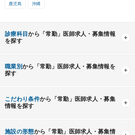
鹿児島
沖縄
診療科目
から「常勤」医師求人・募集情報
を探す
内科系
職業別
から「常勤」医師求人・募集情報を
一般内科
呼吸器内科
消化器内科
循環器内科
探す
内分泌内科
糖尿病内科
脳神経内科
血液内科
産業医
製薬会社
腎臓内科
老人内科
リウマチ内科
総合診療科
こだわり条件
から「常勤」医師求人・募集
情報を探す
外科系
資格取得が可能な施設
1週間以上の連続休暇取得可能
一般外科
呼吸器外科
心臓血管外科
施設の形態
から「常勤」医師求人・募集情