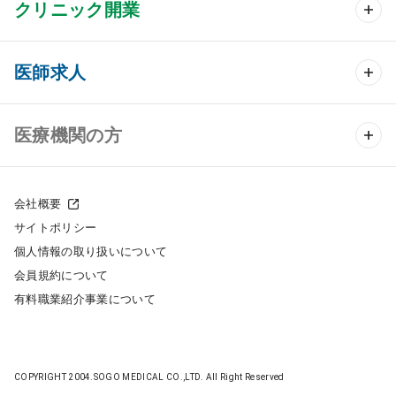
クリニック開業
クリニック開業 TOP
医師求人
クリニック物件検索
医師求人 TOP
医療機関の方
DtoDのクリニック開業支援
常勤求人検索
医院の譲渡・売却をお考えの方
クリニックの開業スタイル
会社概要
非常勤求人検索
サイトポリシー
採用をお考えの医療機関の方
クリニック開業までの流れ
個人情報の取り扱いについて
スポット求人検索
会員規約について
開業支援事例
有料職業紹介事業について
DtoDの転職・アルバイト支援
施工事例
成功事例
COPYRIGHT 2004.SOGO MEDICAL CO.,LTD. All Right Reserved
開業ノウハウ