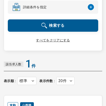
コンサルタント
詳細条件を指定
成功事例
検索する
転職ノウハウ
すべてをクリアにする
9:00 ～ 18:00
（平日）
受付時間
0120-337-613
1
該当求人数
件
クリニック開業
表示順
表示件数
DtoDとは
お問合せ
採用をお考えの医療機関の方
常勤
山梨県