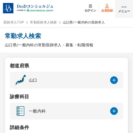
ログイン
会員登録
メニュー
医師求人TOP
常勤医師求人検索
山口県/一般内科の医師求人
ログイン
会員登録
常勤求人検索
山口県/一般内科の常勤医師求人・募集・転職情報
医師求人
都道府県
常勤検索
転職
山口
非常勤検索
アルバイト
診療科目
スポット検索
アルバイト
一般内科
DtoDの転職・
アルバイト支援
詳細条件