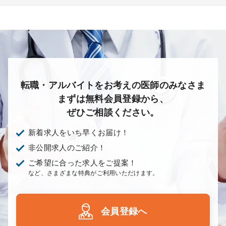
その他
放射線科
救命救急科
病理科
その他
あり
1次
2次
3次
なし
転職・アルバイトをお考えの医師のみなさま
まずは無料会員登録から、
ぜひご相談ください。
新着求人をいち早くお届け！
非公開求人のご紹介！
ご希望に合った求人をご提案！
など、さまざまな特典がご利用いただけます。
会員登録へ