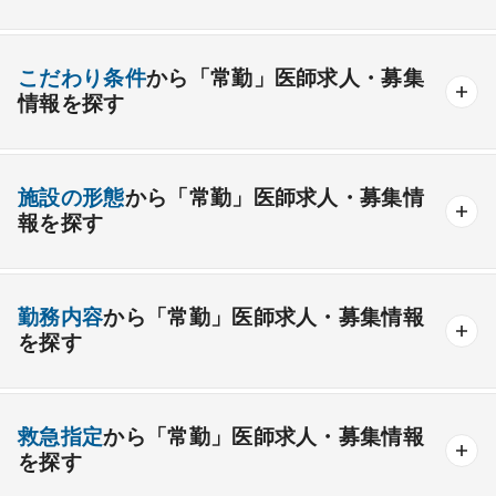
内分泌内科
糖尿病内科
脳神経内科
血液内科
産業医
製薬会社
腎臓内科
老人内科
リウマチ内科
総合診療科
こだわり条件
から「常勤」医師求人・募集
情報を探す
外科系
資格取得が可能な施設
1週間以上の連続休暇取得可能
一般外科
呼吸器外科
心臓血管外科
施設の形態
から「常勤」医師求人・募集情
開業支援あり
育児支援制度あり
報を探す
消化器外科
乳腺外科
小児外科
脳神経外科
1年未満の勤務可能
年俸2000万円以上可能
整形外科
形成外科
美容外科
一般
療養
精神
一般＋療養
一般＋精神
外来のみの勤務可能
給与インセンティブ制度あり
勤務内容
から「常勤」医師求人・募集情報
その他
療養＋精神
クリニック
老健
その他の形態
を探す
夜間当直なしの勤務可
院長・副院長職
産婦人科
産科
婦人科
小児科
精神科
後期研修可能
週4日の勤務可能
外来
健診
病棟
在宅
救急
透析
心療内科
泌尿器科
眼科
耳鼻咽喉科
救急指定
から「常勤」医師求人・募集情報
オンコールなしの勤務可能
セカンドキャリア歓迎
検査
読影
手術
コンタクト
麻酔
を探す
皮膚科
麻酔科
リハビリテーション科
未経験歓迎