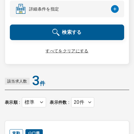
コンサルタント
詳細条件を指定
成功事例
検索する
転職ノウハウ
すべてをクリアにする
9:00 ～ 18:00
（平日）
受付時間
0120-337-613
3
該当求人数
件
クリニック開業
表示順
表示件数
DtoDとは
お問合せ
採用をお考えの医療機関の方
常勤
山口県