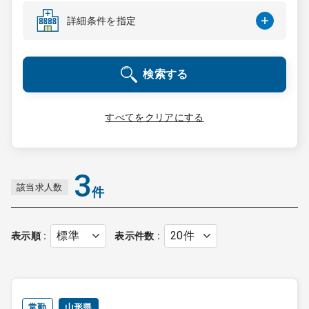
コンサルタント
詳細条件を指定
成功事例
検索する
転職ノウハウ
すべてをクリアにする
9:00 ～ 18:00
（平日）
受付時間
0120-337-613
3
該当求人数
件
クリニック開業
表示順
表示件数
DtoDとは
お問合せ
採用をお考えの医療機関の方
常勤
山形県