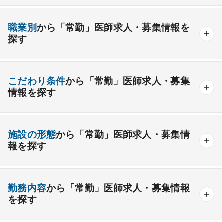
内科系
職業別
から「常勤」医師求人・募集情報を
一般内科
呼吸器内科
消化器内科
循環器内科
探す
内分泌内科
糖尿病内科
脳神経内科
血液内科
産業医
製薬会社
腎臓内科
老人内科
リウマチ内科
総合診療科
こだわり条件
から「常勤」医師求人・募集
情報を探す
外科系
資格取得が可能な施設
1週間以上の連続休暇取得可能
一般外科
呼吸器外科
心臓血管外科
施設の形態
から「常勤」医師求人・募集情
開業支援あり
育児支援制度あり
報を探す
消化器外科
乳腺外科
小児外科
脳神経外科
1年未満の勤務可能
年俸2000万円以上可能
整形外科
形成外科
美容外科
一般
療養
精神
一般＋療養
一般＋精神
外来のみの勤務可能
給与インセンティブ制度あり
勤務内容
から「常勤」医師求人・募集情報
その他
療養＋精神
クリニック
老健
その他の形態
を探す
夜間当直なしの勤務可
院長・副院長職
産婦人科
産科
婦人科
小児科
精神科