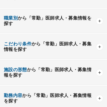
内科系
職業別
から「常勤」医師求人・募集情報を
一般内科
呼吸器内科
消化器内科
循環器内科
探す
内分泌内科
糖尿病内科
脳神経内科
血液内科
産業医
製薬会社
腎臓内科
老人内科
リウマチ内科
総合診療科
こだわり条件
から「常勤」医師求人・募集
情報を探す
外科系
資格取得が可能な施設
1週間以上の連続休暇取得可能
一般外科
呼吸器外科
心臓血管外科
施設の形態
から「常勤」医師求人・募集情
開業支援あり
育児支援制度あり
報を探す
消化器外科
乳腺外科
小児外科
脳神経外科
1年未満の勤務可能
年俸2000万円以上可能
整形外科
形成外科
美容外科
一般
療養
精神
一般＋療養
一般＋精神
外来のみの勤務可能
給与インセンティブ制度あり
勤務内容
から「常勤」医師求人・募集情報
その他
療養＋精神
クリニック
老健
その他の形態
を探す
夜間当直なしの勤務可
院長・副院長職