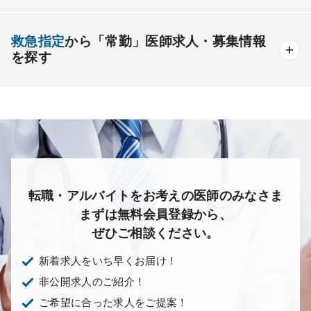
産婦人科
産科
婦人科
小児科
精神科
後期研修可能
週4日の勤務可能
外来
健診
病棟
在宅
救急
透析
心療内科
泌尿器科
眼科
耳鼻咽喉科
救急指定
から「常勤」医師求人・募集情報
オンコールなしの勤務可能
セカンドキャリア歓迎
検査
読影
手術
コンタクト
麻酔
を探す
皮膚科
麻酔科
リハビリテーション科
未経験歓迎
その他
放射線科
救命救急科
病理科
その他
あり
1次
2次
3次
なし
転職・アルバイトをお考えの医師のみなさま
まずは無料会員登録から、
ぜひご相談ください。
新着求人をいち早くお届け！
非公開求人のご紹介！
ご希望に合った求人をご提案！