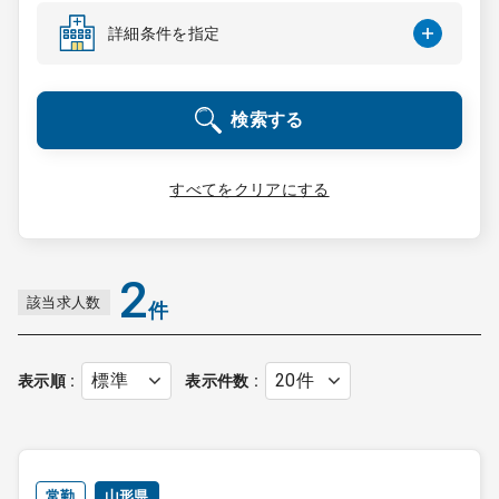
コンサルタント
詳細条件を指定
成功事例
検索する
転職ノウハウ
すべてをクリアにする
9:00 ～ 18:00
（平日）
受付時間
0120-337-613
2
該当求人数
件
クリニック開業
表示順
表示件数
DtoDとは
お問合せ
採用をお考えの医療機関の方
常勤
山形県