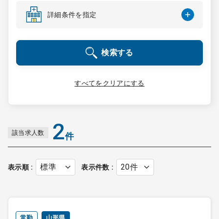
コンサルタント
詳細条件を指定
成功事例
検索する
転職ノウハウ
すべてをクリアにする
9:00 ～ 18:00
（平日）
受付時間
0120-337-613
2
該当求人数
件
クリニック開業
表示順
表示件数
DtoDとは
お問合せ
採用をお考えの医療機関の方
常勤
山形県