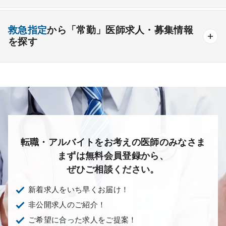
産婦人科
産科
婦人科
小児科
精神科
後期研修可能
週4日の勤務可能
外来
健診
病棟
在宅
救急
透析
心療内科
泌尿器科
眼科
耳鼻咽喉科
救急指定
から「常勤」医師求人・募集情報
オンコールなしの勤務可能
セカンドキャリア歓迎
検査
読影
手術
コンタクト
麻酔
を探す
皮膚科
麻酔科
リハビリテーション科
未経験歓迎
その他
放射線科
救命救急科
病理科
その他
あり
1次
2次
3次
なし
転職・アルバイトをお考えの医師のみなさま
まずは無料会員登録から、
ぜひご相談ください。
新着求人をいち早くお届け！
非公開求人のご紹介！
ご希望に合った求人をご提案！