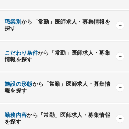
内科系
職業別
から「常勤」医師求人・募集情報を
一般内科
呼吸器内科
消化器内科
循環器内科
探す
内分泌内科
糖尿病内科
脳神経内科
血液内科
産業医
製薬会社
腎臓内科
老人内科
リウマチ内科
総合診療科
こだわり条件
から「常勤」医師求人・募集
情報を探す
外科系
資格取得が可能な施設
1週間以上の連続休暇取得可能
一般外科
呼吸器外科
心臓血管外科
施設の形態
から「常勤」医師求人・募集情
開業支援あり
育児支援制度あり
報を探す
消化器外科
乳腺外科
小児外科
脳神経外科
1年未満の勤務可能
年俸2000万円以上可能
整形外科
形成外科
美容外科
一般
療養
精神
一般＋療養
一般＋精神
外来のみの勤務可能
給与インセンティブ制度あり
勤務内容
から「常勤」医師求人・募集情報
その他
療養＋精神
クリニック
老健
その他の形態
を探す
夜間当直なしの勤務可
院長・副院長職