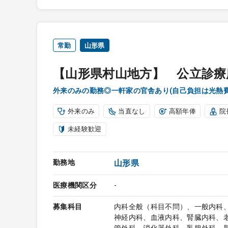
常勤
山形県
【山形県村山地方】 公立診療
外来のみの勤務◎一軒家の官舎あり(自己負担は光熱
外来のみ
当直なし
高額年俸
院
未経験歓迎
勤務地
山形県
医療機関区分
-
募集科目
内科全般（科目不問）、一般内科
神経内科、血液内科、腎臓内科、