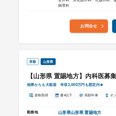
管外科、消化器外科、乳腺外科、
病理科
お問合せ
常勤
山形県
【山形県 置賜地方】内科医募
他県からも大歓迎 年収2,000万円も想定内★
資格取得
週4以下
高額年俸
オ
勤務地
山形県山形県 置賜地方