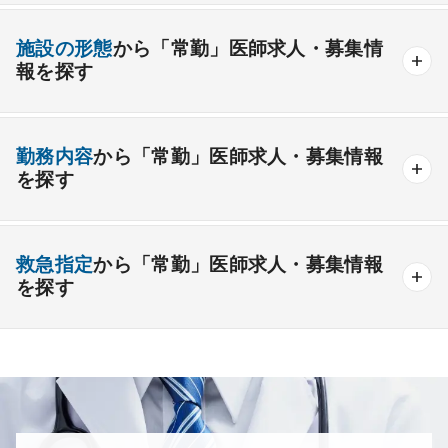
資格取得が可能な施設
1週間以上の連続休暇取得可能
一般外科
呼吸器外科
心臓血管外科
施設の形態
から「常勤」医師求人・募集情
開業支援あり
育児支援制度あり
報を探す
消化器外科
乳腺外科
小児外科
脳神経外科
1年未満の勤務可能
年俸2000万円以上可能
整形外科
形成外科
美容外科
一般
療養
精神
一般＋療養
一般＋精神
外来のみの勤務可能
給与インセンティブ制度あり
勤務内容
から「常勤」医師求人・募集情報
その他
療養＋精神
クリニック
老健
その他の形態
を探す
夜間当直なしの勤務可
院長・副院長職
産婦人科
産科
婦人科
小児科
精神科
後期研修可能
週4日の勤務可能
外来
健診
病棟
在宅
救急
透析
心療内科
泌尿器科
眼科
耳鼻咽喉科
救急指定
から「常勤」医師求人・募集情報
オンコールなしの勤務可能
セカンドキャリア歓迎
検査
読影
手術
コンタクト
麻酔
を探す
皮膚科
麻酔科
リハビリテーション科
未経験歓迎
その他
放射線科
救命救急科
病理科
その他
あり
1次
2次
3次
なし