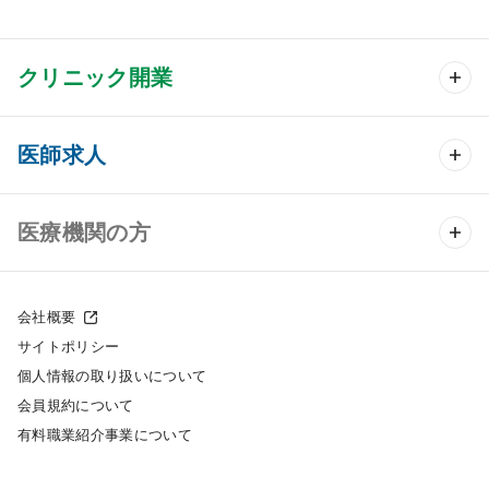
クリニック開業
クリニック開業 TOP
医師求人
クリニック物件検索
医師求人 TOP
医療機関の方
DtoDのクリニック開業支援
常勤求人検索
医院の譲渡・売却をお考えの方
クリニックの開業スタイル
会社概要
非常勤求人検索
サイトポリシー
採用をお考えの医療機関の方
クリニック開業までの流れ
個人情報の取り扱いについて
スポット求人検索
会員規約について
開業支援事例
有料職業紹介事業について
DtoDの転職・アルバイト支援