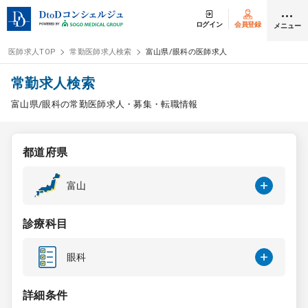
ログイン
会員登録
メニュー
医師求人TOP
常勤医師求人検索
富山県/眼科の医師求人
ログイン
会員登録
常勤求人検索
富山県/眼科の常勤医師求人・募集・転職情報
医師求人
都道府県
常勤検索
転職
富山
非常勤検索
アルバイト
診療科目
スポット検索
アルバイト
眼科
DtoDの転職・
アルバイト支援
詳細条件