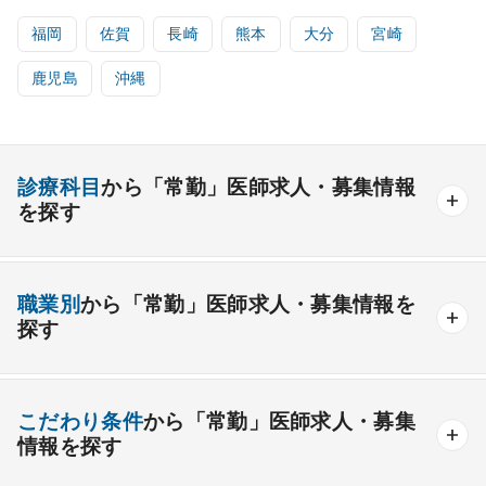
福岡
佐賀
長崎
熊本
大分
宮崎
鹿児島
沖縄
診療科目
から「常勤」医師求人・募集情報
を探す
内科系
職業別
から「常勤」医師求人・募集情報を
一般内科
呼吸器内科
消化器内科
循環器内科
探す
内分泌内科
糖尿病内科
脳神経内科
血液内科
産業医
製薬会社
腎臓内科
老人内科
リウマチ内科
総合診療科
こだわり条件
から「常勤」医師求人・募集
情報を探す
外科系