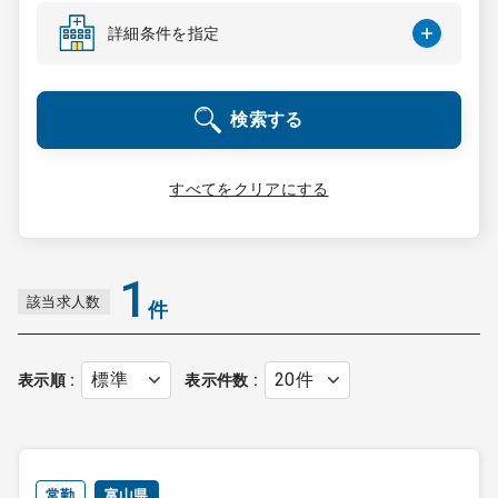
コンサルタント
詳細条件を指定
成功事例
検索する
転職ノウハウ
すべてをクリアにする
9:00 ～ 18:00
（平日）
受付時間
0120-337-613
1
該当求人数
件
クリニック開業
表示順
表示件数
DtoDとは
お問合せ
採用をお考えの医療機関の方
常勤
富山県