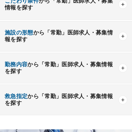
こだわり条件
から「常勤」医師求人・募集
情報を探す
外科系
資格取得が可能な施設
1週間以上の連続休暇取得可能
一般外科
呼吸器外科
心臓血管外科
施設の形態
から「常勤」医師求人・募集情
開業支援あり
育児支援制度あり
報を探す
消化器外科
乳腺外科
小児外科
脳神経外科
1年未満の勤務可能
年俸2000万円以上可能
整形外科
形成外科
美容外科
一般
療養
精神
一般＋療養
一般＋精神
外来のみの勤務可能
給与インセンティブ制度あり
勤務内容
から「常勤」医師求人・募集情報
その他
療養＋精神
クリニック
老健
その他の形態
を探す
夜間当直なしの勤務可
院長・副院長職
産婦人科
産科
婦人科
小児科
精神科
後期研修可能
週4日の勤務可能
外来
健診
病棟
在宅
救急
透析
心療内科
泌尿器科
眼科
耳鼻咽喉科
救急指定
から「常勤」医師求人・募集情報
オンコールなしの勤務可能
セカンドキャリア歓迎
検査
読影
手術
コンタクト
麻酔
を探す
皮膚科
麻酔科
リハビリテーション科
未経験歓迎
その他
放射線科
救命救急科
病理科
その他
あり
1次
2次
3次
なし