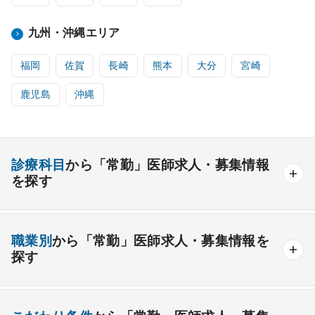
九州・沖縄エリア
福岡
佐賀
長崎
熊本
大分
宮崎
鹿児島
沖縄
診療科目
から「常勤」医師求人・募集情報
を探す
内科系
職業別
から「常勤」医師求人・募集情報を
一般内科
呼吸器内科
消化器内科
循環器内科
探す
内分泌内科
糖尿病内科
脳神経内科
血液内科
産業医
製薬会社
腎臓内科
老人内科
リウマチ内科
総合診療科