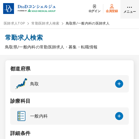
ログイン
会員登録
メニュー
医師求人TOP
常勤医師求人検索
鳥取県/一般内科の医師求人
ログイン
会員登録
常勤求人検索
鳥取県/一般内科の常勤医師求人・募集・転職情報
医師求人
都道府県
常勤検索
転職
鳥取
非常勤検索
アルバイト
診療科目
スポット検索
アルバイト
一般内科
DtoDの転職・
アルバイト支援
詳細条件