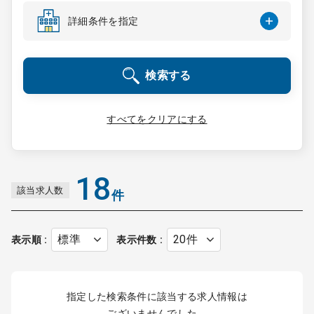
コンサルタント
詳細条件を指定
成功事例
検索する
転職ノウハウ
すべてをクリアにする
9:00 ～ 18:00
（平日）
受付時間
0120-337-613
18
該当求人数
件
クリニック開業
表示順
表示件数
DtoDとは
お問合せ
指定した検索条件に該当する求人情報は
採用をお考えの医療機関の方
ございませんでした。