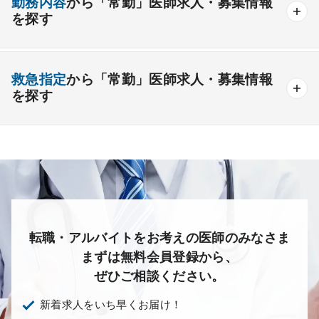
勤務内容
から「常勤」医師求人・募集情報
その他
療養＋精神
クリニック
老健
その他の形態
を探す
夜間当直なしの勤務可
院長・副院長職
産婦人科
産科
婦人科
小児科
精神科
後期研修可能
週4日の勤務可能
外来
健診
病棟
在宅
救急
透析
心療内科
泌尿器科
眼科
耳鼻咽喉科
救急指定
から「常勤」医師求人・募集情報
オンコールなしの勤務可能
セカンドキャリア歓迎
検査
読影
手術
コンタクト
麻酔
を探す
皮膚科
麻酔科
リハビリテーション科
未経験歓迎
その他
放射線科
救命救急科
病理科
その他
あり
1次
2次
3次
なし
転職・アルバイトをお考えの医師のみなさま
まずは無料会員登録から、
ぜひご相談ください。
新着求人をいち早くお届け！