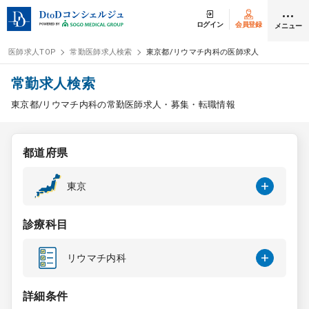
ログイン
会員登録
メニュー
医師求人TOP
常勤医師求人検索
東京都/リウマチ内科の医師求人
ログイン
会員登録
常勤求人検索
東京都/リウマチ内科の常勤医師求人・募集・転職情報
医師求人
都道府県
常勤検索
転職
東京
非常勤検索
アルバイト
診療科目
スポット検索
アルバイト
リウマチ内科
DtoDの転職・
アルバイト支援
詳細条件