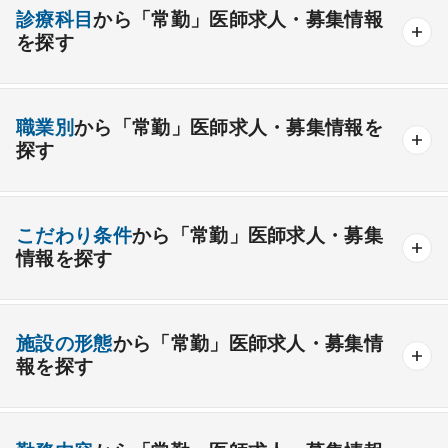
診療科目
から「常勤」医師求人・募集情報
を探す
内科系
職業別
から「常勤」医師求人・募集情報を
一般内科
呼吸器内科
消化器内科
循環器内科
探す
内分泌内科
糖尿病内科
脳神経内科
血液内科
産業医
製薬会社
腎臓内科
老人内科
リウマチ内科
総合診療科
こだわり条件
から「常勤」医師求人・募集
情報を探す
外科系
資格取得が可能な施設
1週間以上の連続休暇取得可能
一般外科
呼吸器外科
心臓血管外科
施設の形態
から「常勤」医師求人・募集情
開業支援あり
育児支援制度あり
報を探す
消化器外科
乳腺外科
小児外科
脳神経外科
1年未満の勤務可能
年俸2000万円以上可能
整形外科
形成外科
美容外科
一般
療養
精神
一般＋療養
一般＋精神
外来のみの勤務可能
給与インセンティブ制度あり