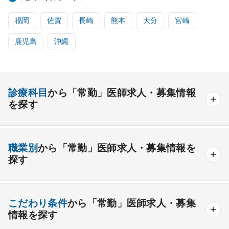
福岡
佐賀
長崎
熊本
大分
宮崎
鹿児島
沖縄
診療科目
から「常勤」医師求人・募集情報
を探す
内科系
職業別
から「常勤」医師求人・募集情報を
一般内科
呼吸器内科
消化器内科
循環器内科
探す
内分泌内科
糖尿病内科
脳神経内科
血液内科
産業医
製薬会社
腎臓内科
老人内科
リウマチ内科
総合診療科
こだわり条件
から「常勤」医師求人・募集
情報を探す
外科系