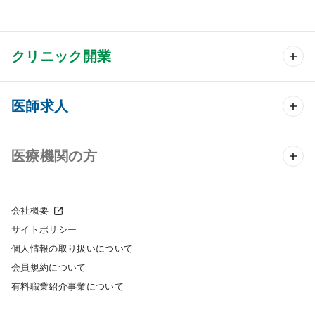
クリニック開業
クリニック開業 TOP
医師求人
クリニック物件検索
医師求人 TOP
医療機関の方
DtoDのクリニック開業支援
常勤求人検索
医院の譲渡・売却をお考えの方
クリニックの開業スタイル
会社概要
非常勤求人検索
サイトポリシー
採用をお考えの医療機関の方
クリニック開業までの流れ
個人情報の取り扱いについて
スポット求人検索
会員規約について
開業支援事例
有料職業紹介事業について
DtoDの転職・アルバイト支援