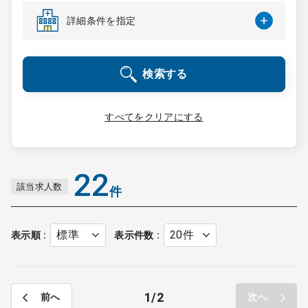
コンサルタント
詳細条件を指定
成功事例
検索する
転職ノウハウ
すべてをクリアにする
9:00 ～ 18:00
（平日）
受付時間
0120-337-613
22
該当求人数
件
クリニック開業
表示順
表示件数
DtoDとは
お問合せ
1
2
前へ
次へ
採用をお考えの医療機関の方