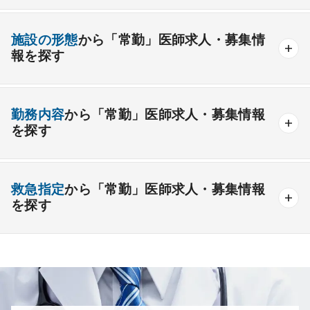
資格取得が可能な施設
1週間以上の連続休暇取得可能
一般外科
呼吸器外科
心臓血管外科
施設の形態
から「常勤」医師求人・募集情
開業支援あり
育児支援制度あり
報を探す
消化器外科
乳腺外科
小児外科
脳神経外科
1年未満の勤務可能
年俸2000万円以上可能
整形外科
形成外科
美容外科
一般
療養
精神
一般＋療養
一般＋精神
外来のみの勤務可能
給与インセンティブ制度あり
勤務内容
から「常勤」医師求人・募集情報
その他
療養＋精神
クリニック
老健
その他の形態
を探す
夜間当直なしの勤務可
院長・副院長職
産婦人科
産科
婦人科
小児科
精神科
後期研修可能
週4日の勤務可能
外来
健診
病棟
在宅
救急
透析
心療内科
泌尿器科
眼科
耳鼻咽喉科
救急指定
から「常勤」医師求人・募集情報
オンコールなしの勤務可能
セカンドキャリア歓迎
検査
読影
手術
コンタクト
麻酔
を探す
皮膚科
麻酔科
リハビリテーション科
未経験歓迎
その他
放射線科
救命救急科
病理科
その他
あり
1次
2次
3次
なし