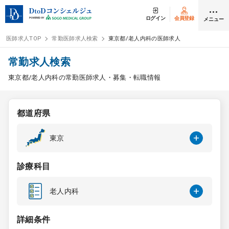
ログイン
会員登録
メニュー
医師求人TOP
常勤医師求人検索
東京都/老人内科の医師求人
ログイン
会員登録
常勤求人検索
東京都/老人内科の常勤医師求人・募集・転職情報
医師求人
都道府県
常勤検索
転職
東京
非常勤検索
アルバイト
診療科目
スポット検索
アルバイト
老人内科
DtoDの転職・
アルバイト支援
詳細条件