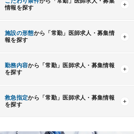
こだわり条件
から「常勤」医師求人・募集
情報を探す
外科系
資格取得が可能な施設
1週間以上の連続休暇取得可能
一般外科
呼吸器外科
心臓血管外科
施設の形態
から「常勤」医師求人・募集情
開業支援あり
育児支援制度あり
報を探す
消化器外科
乳腺外科
小児外科
脳神経外科
1年未満の勤務可能
年俸2000万円以上可能
整形外科
形成外科
美容外科
一般
療養
精神
一般＋療養
一般＋精神
外来のみの勤務可能
給与インセンティブ制度あり
勤務内容
から「常勤」医師求人・募集情報
その他
療養＋精神
クリニック
老健
その他の形態
を探す
夜間当直なしの勤務可
院長・副院長職
産婦人科
産科
婦人科
小児科
精神科
後期研修可能
週4日の勤務可能
外来
健診
病棟
在宅
救急
透析
心療内科
泌尿器科
眼科
耳鼻咽喉科
救急指定
から「常勤」医師求人・募集情報
オンコールなしの勤務可能
セカンドキャリア歓迎
検査
読影
手術
コンタクト
麻酔
を探す
皮膚科
麻酔科
リハビリテーション科
未経験歓迎
その他
放射線科
救命救急科
病理科
その他
あり
1次
2次
3次
なし