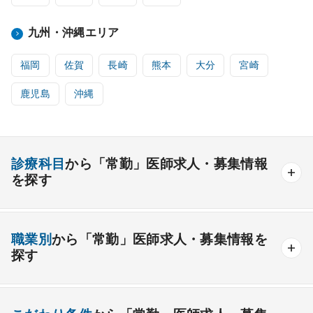
九州・沖縄エリア
福岡
佐賀
長崎
熊本
大分
宮崎
鹿児島
沖縄
診療科目
から「常勤」医師求人・募集情報
を探す
内科系
職業別
から「常勤」医師求人・募集情報を
一般内科
呼吸器内科
消化器内科
循環器内科
探す
内分泌内科
糖尿病内科
脳神経内科
血液内科
産業医
製薬会社
腎臓内科
老人内科
リウマチ内科
総合診療科