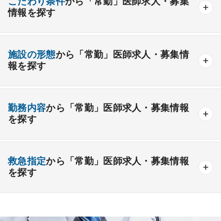
こだわり条件
から「常勤」医師求人・募集
情報を探す
外科系
資格取得が可能な施設
1週間以上の連続休暇取得可能
一般外科
呼吸器外科
心臓血管外科
施設の形態
から「常勤」医師求人・募集情
開業支援あり
育児支援制度あり
報を探す
消化器外科
乳腺外科
小児外科
脳神経外科
1年未満の勤務可能
年俸2000万円以上可能
整形外科
形成外科
美容外科
一般
療養
精神
一般＋療養
一般＋精神
外来のみの勤務可能
給与インセンティブ制度あり
勤務内容
から「常勤」医師求人・募集情報
その他
療養＋精神
クリニック
老健
その他の形態
を探す
夜間当直なしの勤務可
院長・副院長職
産婦人科
産科
婦人科
小児科
精神科
後期研修可能
週4日の勤務可能
外来
健診
病棟
在宅
救急
透析
心療内科
泌尿器科
眼科
耳鼻咽喉科
救急指定
から「常勤」医師求人・募集情報
オンコールなしの勤務可能
セカンドキャリア歓迎
検査
読影
手術
コンタクト
麻酔
を探す
皮膚科
麻酔科
リハビリテーション科
未経験歓迎
その他
放射線科
救命救急科
病理科
その他
あり
1次
2次
3次
なし