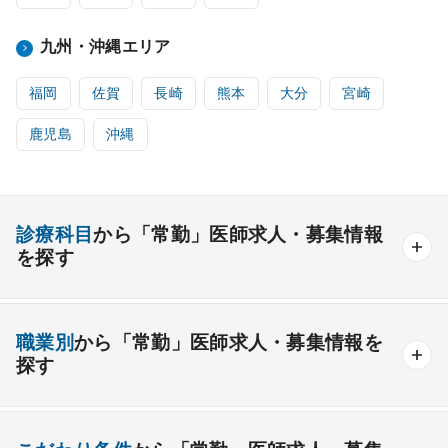
九州・沖縄エリア
福岡
佐賀
長崎
熊本
大分
宮崎
鹿児島
沖縄
診療科目
から「常勤」医師求人・募集情報
を探す
内科系
職業別
から「常勤」医師求人・募集情報を
一般内科
呼吸器内科
消化器内科
循環器内科
探す
内分泌内科
糖尿病内科
脳神経内科
血液内科
産業医
製薬会社
腎臓内科
老人内科
リウマチ内科
総合診療科