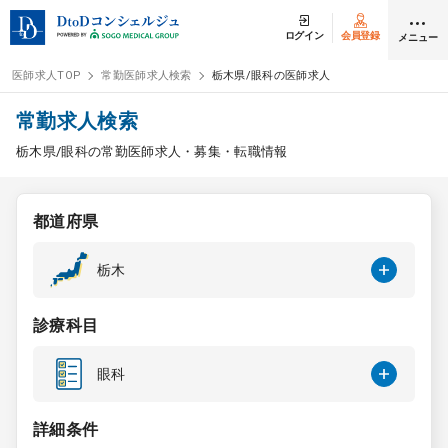
ログイン
会員登録
メニュー
医師求人TOP
常勤医師求人検索
栃木県/眼科の医師求人
ログイン
会員登録
常勤求人検索
栃木県/眼科の常勤医師求人・募集・転職情報
医師求人
都道府県
常勤検索
転職
栃木
非常勤検索
アルバイト
診療科目
スポット検索
アルバイト
眼科
DtoDの転職・
アルバイト支援
詳細条件