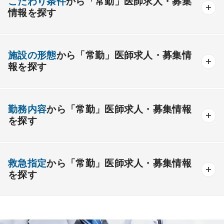
こだわり条件
から「常勤」医師求人・募集
情報を探す
外科系
資格取得が可能な施設
1週間以上の連続休暇取得可能
一般外科
呼吸器外科
心臓血管外科
施設の形態
から「常勤」医師求人・募集情
開業支援あり
育児支援制度あり
報を探す
消化器外科
乳腺外科
小児外科
脳神経外科
1年未満の勤務可能
年俸2000万円以上可能
整形外科
形成外科
美容外科
一般
療養
精神
一般＋療養
一般＋精神
外来のみの勤務可能
給与インセンティブ制度あり
勤務内容
から「常勤」医師求人・募集情報
その他
療養＋精神
クリニック
老健
その他の形態
を探す
夜間当直なしの勤務可
院長・副院長職
産婦人科
産科
婦人科
小児科
精神科
後期研修可能
週4日の勤務可能
外来
健診
病棟
在宅
救急
透析
心療内科
泌尿器科
眼科
耳鼻咽喉科
救急指定
から「常勤」医師求人・募集情報
オンコールなしの勤務可能
セカンドキャリア歓迎
検査
読影
手術
コンタクト
麻酔
を探す
皮膚科
麻酔科
リハビリテーション科
未経験歓迎
その他
放射線科
救命救急科
病理科
その他
あり
1次
2次
3次
なし