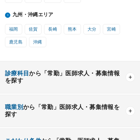
九州・沖縄エリア
福岡
佐賀
長崎
熊本
大分
宮崎
鹿児島
沖縄
診療科目
から「常勤」医師求人・募集情報
を探す
内科系
職業別
から「常勤」医師求人・募集情報を
一般内科
呼吸器内科
消化器内科
循環器内科
探す
内分泌内科
糖尿病内科
脳神経内科
血液内科
産業医
製薬会社
腎臓内科
老人内科
リウマチ内科
総合診療科