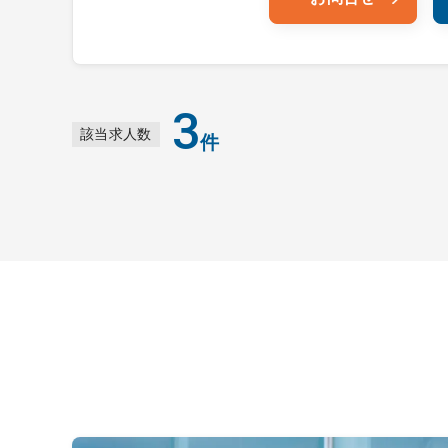
3
該当求人数
件