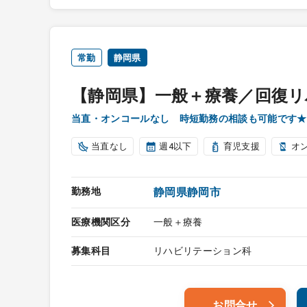
常勤
静岡県
【静岡県】一般＋療養／回復リ
当直・オンコールなし 時短勤務の相談も可能です★
当直なし
週4以下
育児支援
オ
勤務地
静岡県静岡市
医療機関区分
一般＋療養
募集科目
リハビリテーション科
お問合せ