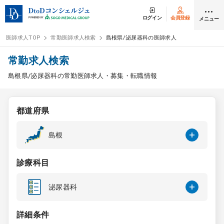
ログイン
会員登録
メニュー
医師求人TOP
常勤医師求人検索
島根県/泌尿器科の医師求人
ログイン
会員登録
常勤求人検索
島根県/泌尿器科の常勤医師求人・募集・転職情報
医師求人
都道府県
常勤検索
転職
島根
非常勤検索
アルバイト
診療科目
スポット検索
アルバイト
泌尿器科
DtoDの転職・
アルバイト支援
詳細条件