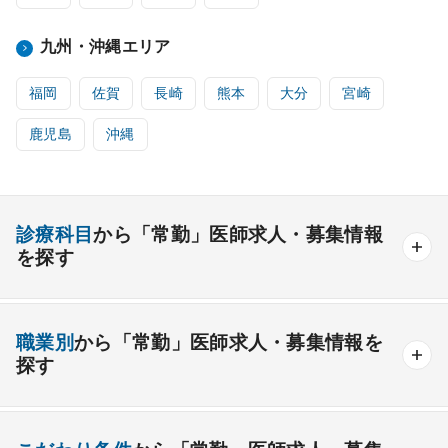
九州・沖縄エリア
福岡
佐賀
長崎
熊本
大分
宮崎
鹿児島
沖縄
診療科目
から「常勤」医師求人・募集情報
を探す
内科系
職業別
から「常勤」医師求人・募集情報を
一般内科
呼吸器内科
消化器内科
循環器内科
探す
内分泌内科
糖尿病内科
脳神経内科
血液内科
産業医
製薬会社
腎臓内科
老人内科
リウマチ内科
総合診療科