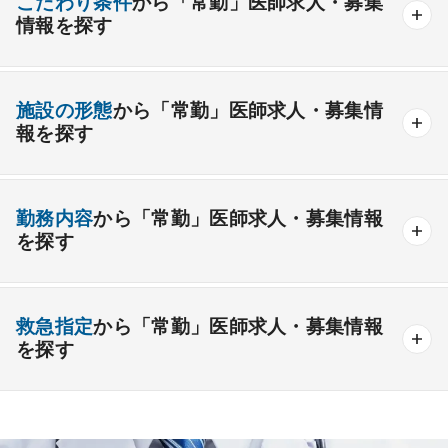
こだわり条件
から「常勤」医師求人・募集
情報を探す
外科系
資格取得が可能な施設
1週間以上の連続休暇取得可能
一般外科
呼吸器外科
心臓血管外科
施設の形態
から「常勤」医師求人・募集情
開業支援あり
育児支援制度あり
報を探す
消化器外科
乳腺外科
小児外科
脳神経外科
1年未満の勤務可能
年俸2000万円以上可能
整形外科
形成外科
美容外科
一般
療養
精神
一般＋療養
一般＋精神
外来のみの勤務可能
給与インセンティブ制度あり
勤務内容
から「常勤」医師求人・募集情報
その他
療養＋精神
クリニック
老健
その他の形態
を探す
夜間当直なしの勤務可
院長・副院長職
産婦人科
産科
婦人科
小児科
精神科
後期研修可能
週4日の勤務可能
外来
健診
病棟
在宅
救急
透析
心療内科
泌尿器科
眼科
耳鼻咽喉科
救急指定
から「常勤」医師求人・募集情報
オンコールなしの勤務可能
セカンドキャリア歓迎
検査
読影
手術
コンタクト
麻酔
を探す
皮膚科
麻酔科
リハビリテーション科
未経験歓迎
その他
放射線科
救命救急科
病理科
その他
あり
1次
2次
3次
なし