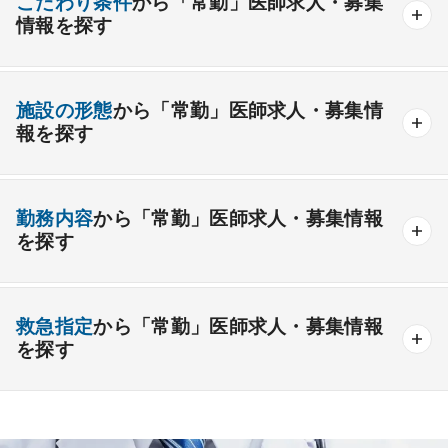
こだわり条件
から「常勤」医師求人・募集
情報を探す
外科系
資格取得が可能な施設
1週間以上の連続休暇取得可能
一般外科
呼吸器外科
心臓血管外科
施設の形態
から「常勤」医師求人・募集情
開業支援あり
育児支援制度あり
報を探す
消化器外科
乳腺外科
小児外科
脳神経外科
1年未満の勤務可能
年俸2000万円以上可能
整形外科
形成外科
美容外科
一般
療養
精神
一般＋療養
一般＋精神
外来のみの勤務可能
給与インセンティブ制度あり
勤務内容
から「常勤」医師求人・募集情報
その他
療養＋精神
クリニック
老健
その他の形態
を探す
夜間当直なしの勤務可
院長・副院長職
産婦人科
産科
婦人科
小児科
精神科
後期研修可能
週4日の勤務可能
外来
健診
病棟
在宅
救急
透析
心療内科
泌尿器科
眼科
耳鼻咽喉科
救急指定
から「常勤」医師求人・募集情報
オンコールなしの勤務可能
セカンドキャリア歓迎
検査
読影
手術
コンタクト
麻酔
を探す
皮膚科
麻酔科
リハビリテーション科
未経験歓迎
その他
放射線科
救命救急科
病理科
その他
あり
1次
2次
3次
なし