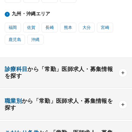
九州・沖縄エリア
福岡
佐賀
長崎
熊本
大分
宮崎
鹿児島
沖縄
診療科目
から「常勤」医師求人・募集情報
を探す
内科系
職業別
から「常勤」医師求人・募集情報を
一般内科
呼吸器内科
消化器内科
循環器内科
探す
内分泌内科
糖尿病内科
脳神経内科
血液内科
産業医
製薬会社
腎臓内科
老人内科
リウマチ内科
総合診療科