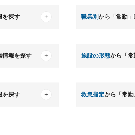
報を探す
職業別
から「常勤」
産業医
製薬会社
器内科
内分泌内科
集情報を探す
施設の形態
から「常
内科
老人内科
得可能
一般
療養
精神
勤務可能
クリニック
老健
報を探す
救急指定
から「常勤
化器外科
乳腺外科
務可
科
美容外科
析
検査
読影
あり
1次
2次
可能