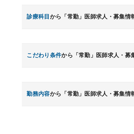
診療科目
から「常勤」医師求人・募集情
内科系
一般内科
呼吸器内科
消化器内科
循環
こだわり条件
から「常勤」医師求人・募
糖尿病内科
脳神経内科
血液内科
腎臓
リウマチ内科
総合診療科
資格取得が可能な施設
1週間以上の連続休暇取
外科系
開業支援あり
育児支援制度あり
1年未満の
勤務内容
から「常勤」医師求人・募集情
一般外科
年俸2000万円以上可能
呼吸器外科
外来のみの勤務可能
心臓血管外科
消
小児外科
給与インセンティブ制度あり
脳神経外科
整形外科
夜間当直なしの勤
形成外
外来
健診
病棟
在宅
救急
透
院長・副院長職
後期研修可能
週4日の勤務
手術
コンタクト
麻酔
その他
その他