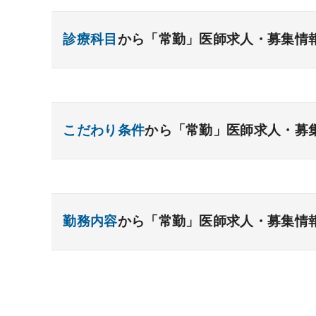
診療科目
から「常勤」医師求人・募集情
内科系
一般内科
呼吸器内科
消化器内科
循環
こだわり条件
から「常勤」医師求人・募
糖尿病内科
脳神経内科
血液内科
腎臓
リウマチ内科
総合診療科
資格取得が可能な施設
1週間以上の連続休暇取
外科系
開業支援あり
育児支援制度あり
1年未満の
勤務内容
から「常勤」医師求人・募集情
一般外科
年俸2000万円以上可能
呼吸器外科
外来のみの勤務可能
心臓血管外科
消
小児外科
給与インセンティブ制度あり
脳神経外科
整形外科
夜間当直なしの勤
形成外
外来
健診
病棟
在宅
救急
透
院長・副院長職
後期研修可能
週4日の勤務
手術
コンタクト
麻酔
その他
その他