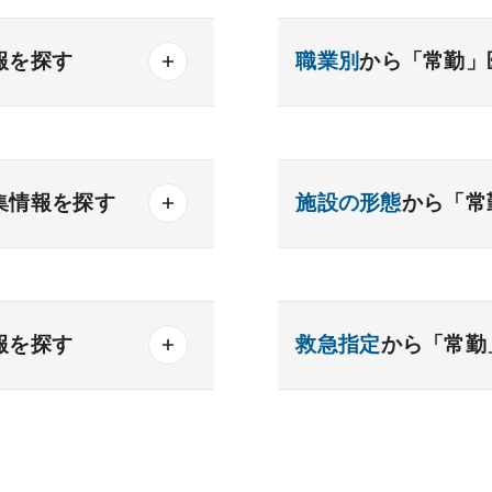
報を探す
職業別
から「常勤」
産業医
製薬会社
器内科
内分泌内科
集情報を探す
施設の形態
から「常
内科
老人内科
得可能
一般
療養
精神
勤務可能
クリニック
老健
報を探す
救急指定
から「常勤
化器外科
乳腺外科
務可
科
美容外科
析
検査
読影
あり
1次
2次
可能