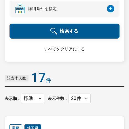
コンサルタント
詳細条件を指定
成功事例
検索する
転職ノウハウ
すべてをクリアにする
9:00 ～ 18:00
（平日）
受付時間
0120-337-613
17
該当求人数
件
クリニック開業
表示順
表示件数
DtoDとは
お問合せ
採用をお考えの医療機関の方
常勤
埼玉県