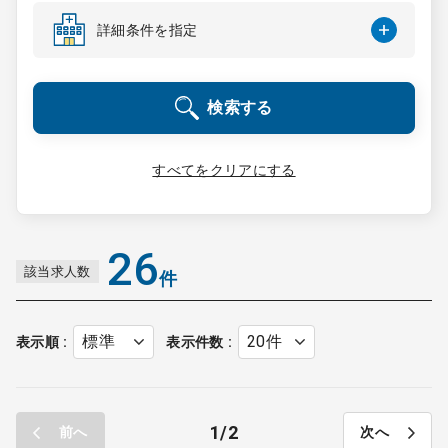
コンサルタント
詳細条件を指定
成功事例
検索する
転職ノウハウ
すべてをクリアにする
9:00 ～ 18:00
（平日）
受付時間
0120-337-613
26
該当求人数
件
クリニック開業
表示順
表示件数
DtoDとは
お問合せ
1
2
前へ
次へ
採用をお考えの医療機関の方