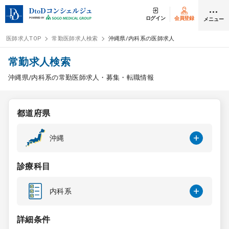
ログイン
会員登録
メニュー
医師求人TOP
常勤医師求人検索
沖縄県/内科系の医師求人
ログイン
会員登録
常勤求人検索
沖縄県/内科系の常勤医師求人・募集・転職情報
医師求人
都道府県
常勤検索
転職
沖縄
非常勤検索
アルバイト
診療科目
スポット検索
アルバイト
内科系
DtoDの転職・
アルバイト支援
詳細条件