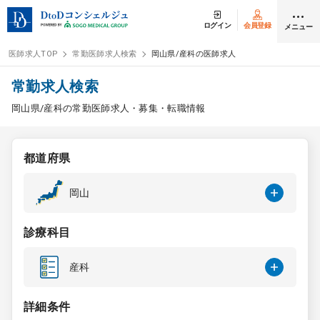
ログイン
会員登録
メニュー
医師求人TOP
常勤医師求人検索
岡山県/産科の医師求人
ログイン
会員登録
常勤求人検索
岡山県/産科の常勤医師求人・募集・転職情報
医師求人
都道府県
常勤検索
転職
岡山
非常勤検索
アルバイト
診療科目
スポット検索
アルバイト
産科
DtoDの転職・
アルバイト支援
詳細条件