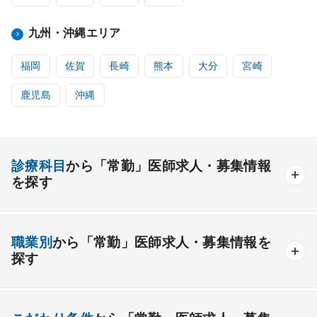
九州・沖縄エリア
福岡
佐賀
長崎
熊本
大分
宮崎
鹿児島
沖縄
診療科目
から「常勤」医師求人・募集情報
を探す
内科系
職業別
から「常勤」医師求人・募集情報を
一般内科
呼吸器内科
消化器内科
循環器内科
探す
内分泌内科
糖尿病内科
脳神経内科
血液内科
産業医
製薬会社
腎臓内科
老人内科
リウマチ内科
総合診療科