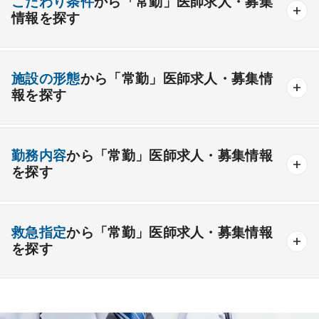
こだわり条件
から「常勤」医師求人・募集
情報を探す
外科系
資格取得が可能な施設
1週間以上の連続休暇取得可能
一般外科
呼吸器外科
心臓血管外科
施設の形態
から「常勤」医師求人・募集情
開業支援あり
育児支援制度あり
報を探す
消化器外科
乳腺外科
小児外科
脳神経外科
1年未満の勤務可能
年俸2000万円以上可能
整形外科
形成外科
美容外科
一般
療養
精神
一般＋療養
一般＋精神
外来のみの勤務可能
給与インセンティブ制度あり
勤務内容
から「常勤」医師求人・募集情報
その他
療養＋精神
クリニック
老健
その他の形態
を探す
夜間当直なしの勤務可
院長・副院長職
産婦人科
産科
婦人科
小児科
精神科
後期研修可能
週4日の勤務可能
外来
健診
病棟
在宅
救急
透析
心療内科
泌尿器科
眼科
耳鼻咽喉科
救急指定
から「常勤」医師求人・募集情報
オンコールなしの勤務可能
セカンドキャリア歓迎
検査
読影
手術
コンタクト
麻酔
を探す
皮膚科
麻酔科
リハビリテーション科
未経験歓迎
その他
放射線科
救命救急科
病理科
その他
あり
1次
2次
3次
なし