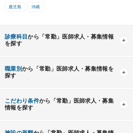
鹿児島
沖縄
診療科目
から「常勤」医師求人・募集情報
を探す
内科系
職業別
から「常勤」医師求人・募集情報を
一般内科
呼吸器内科
消化器内科
循環器内科
探す
内分泌内科
糖尿病内科
脳神経内科
血液内科
産業医
製薬会社
腎臓内科
老人内科
リウマチ内科
総合診療科
こだわり条件
から「常勤」医師求人・募集
情報を探す
外科系
資格取得が可能な施設
1週間以上の連続休暇取得可能
一般外科
呼吸器外科
心臓血管外科