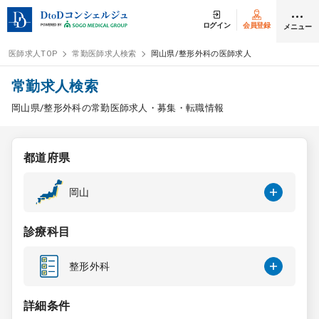
ログイン
会員登録
メニュー
医師求人TOP
常勤医師求人検索
岡山県/整形外科の医師求人
ログイン
会員登録
常勤求人検索
岡山県/整形外科の常勤医師求人・募集・転職情報
医師求人
都道府県
常勤検索
転職
岡山
非常勤検索
アルバイト
診療科目
スポット検索
アルバイト
整形外科
DtoDの転職・
アルバイト支援
詳細条件