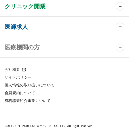
クリニック開業
クリニック開業 TOP
医師求人
クリニック物件検索
医師求人 TOP
医療機関の方
DtoDのクリニック開業支援
常勤求人検索
医院の譲渡・売却をお考えの方
クリニックの開業スタイル
会社概要
非常勤求人検索
サイトポリシー
採用をお考えの医療機関の方
クリニック開業までの流れ
個人情報の取り扱いについて
スポット求人検索
会員規約について
開業支援事例
有料職業紹介事業について
DtoDの転職・アルバイト支援
施工事例
成功事例
COPYRIGHT 2004.SOGO MEDICAL CO.,LTD. All Right Reserved