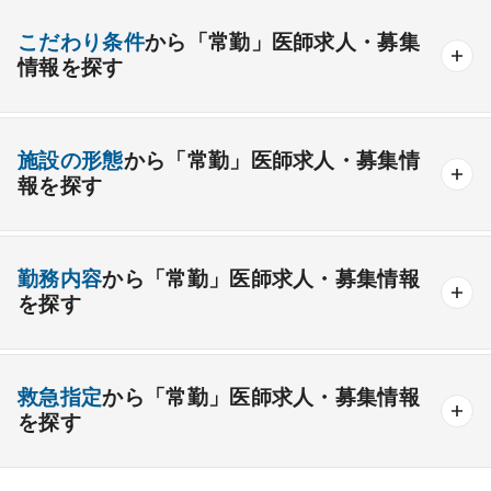
産業医
製薬会社
腎臓内科
老人内科
リウマチ内科
総合診療科
こだわり条件
から「常勤」医師求人・募集
情報を探す
外科系
資格取得が可能な施設
1週間以上の連続休暇取得可能
一般外科
呼吸器外科
心臓血管外科
施設の形態
から「常勤」医師求人・募集情
開業支援あり
育児支援制度あり
報を探す
消化器外科
乳腺外科
小児外科
脳神経外科
1年未満の勤務可能
年俸2000万円以上可能
整形外科
形成外科
美容外科
一般
療養
精神
一般＋療養
一般＋精神
外来のみの勤務可能
給与インセンティブ制度あり
勤務内容
から「常勤」医師求人・募集情報
その他
療養＋精神
クリニック
老健
その他の形態
を探す
夜間当直なしの勤務可
院長・副院長職
産婦人科
産科
婦人科
小児科
精神科
後期研修可能
週4日の勤務可能
外来
健診
病棟
在宅
救急
透析
心療内科
泌尿器科
眼科
耳鼻咽喉科
救急指定
から「常勤」医師求人・募集情報
オンコールなしの勤務可能
セカンドキャリア歓迎
検査
読影
手術
コンタクト
麻酔
を探す
皮膚科
麻酔科
リハビリテーション科
未経験歓迎
その他
放射線科
救命救急科
病理科
その他
あり
1次
2次
3次
なし