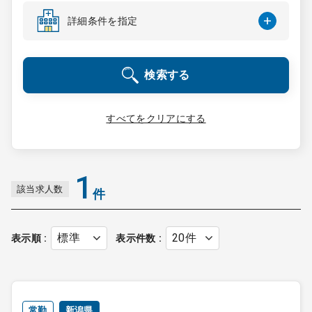
コンサルタント
詳細条件を指定
成功事例
検索する
転職ノウハウ
すべてをクリアにする
9:00 ～ 18:00
（平日）
受付時間
0120-337-613
1
該当求人数
件
クリニック開業
表示順
表示件数
DtoDとは
お問合せ
採用をお考えの医療機関の方
常勤
新潟県