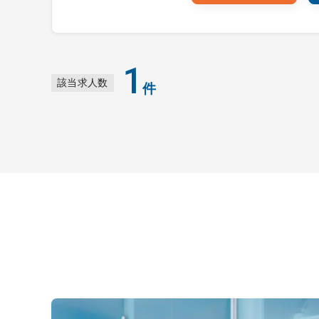
1
該当求人数
件