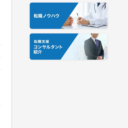
糖
不
鼻