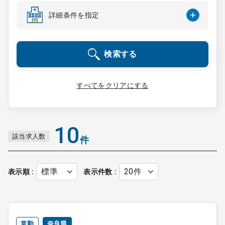
コンサルタント
詳細条件を指定
成功事例
検索する
転職ノウハウ
すべてをクリアにする
9:00 ～ 18:00
（平日）
受付時間
0120-337-613
10
該当求人数
件
クリニック開業
表示順
表示件数
DtoDとは
お問合せ
採用をお考えの医療機関の方
常勤
奈良県