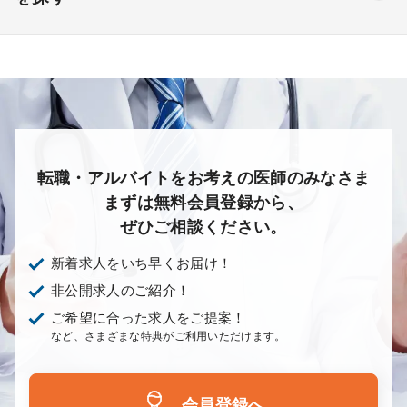
皮膚科
麻酔科
リハビリテーション科
未経験歓迎
その他
放射線科
救命救急科
病理科
その他
あり
1次
2次
3次
なし
転職・アルバイトをお考えの医師のみなさま
まずは無料会員登録から、
ぜひご相談ください。
新着求人をいち早くお届け！
非公開求人のご紹介！
ご希望に合った求人をご提案！
など、さまざまな特典がご利用いただけます。
会員登録へ