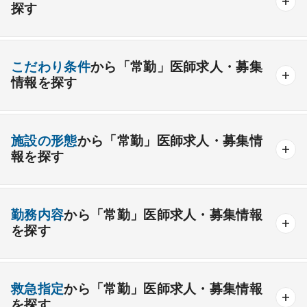
一般内科
呼吸器内科
消化器内科
循環器内科
探す
内分泌内科
糖尿病内科
脳神経内科
血液内科
産業医
製薬会社
腎臓内科
老人内科
リウマチ内科
総合診療科
こだわり条件
から「常勤」医師求人・募集
情報を探す
外科系
資格取得が可能な施設
1週間以上の連続休暇取得可能
一般外科
呼吸器外科
心臓血管外科
施設の形態
から「常勤」医師求人・募集情
開業支援あり
育児支援制度あり
報を探す
消化器外科
乳腺外科
小児外科
脳神経外科
1年未満の勤務可能
年俸2000万円以上可能
整形外科
形成外科
美容外科
一般
療養
精神
一般＋療養
一般＋精神
外来のみの勤務可能
給与インセンティブ制度あり
勤務内容
から「常勤」医師求人・募集情報
その他
療養＋精神
クリニック
老健
その他の形態
を探す
夜間当直なしの勤務可
院長・副院長職
産婦人科
産科
婦人科
小児科
精神科
後期研修可能
週4日の勤務可能
外来
健診
病棟
在宅
救急
透析
心療内科
泌尿器科
眼科
耳鼻咽喉科
救急指定
から「常勤」医師求人・募集情報
オンコールなしの勤務可能
セカンドキャリア歓迎
検査
読影
手術
コンタクト
麻酔
を探す