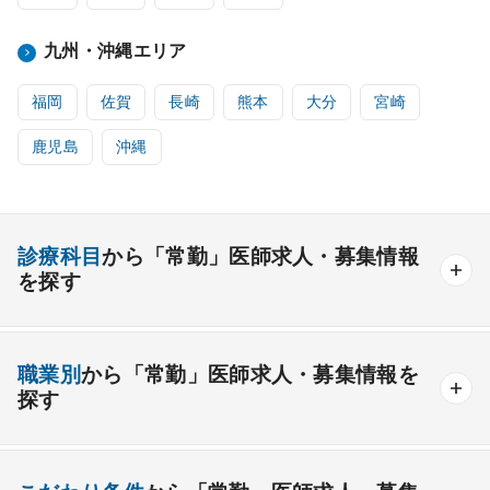
九州・沖縄エリア
福岡
佐賀
長崎
熊本
大分
宮崎
鹿児島
沖縄
診療科目
から「常勤」医師求人・募集情報
を探す
内科系
職業別
から「常勤」医師求人・募集情報を
一般内科
呼吸器内科
消化器内科
循環器内科
探す
内分泌内科
糖尿病内科
脳神経内科
血液内科
産業医
製薬会社
腎臓内科
老人内科
リウマチ内科
総合診療科