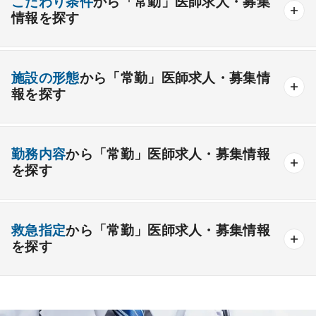
こだわり条件
から「常勤」医師求人・募集
情報を探す
外科系
資格取得が可能な施設
1週間以上の連続休暇取得可能
一般外科
呼吸器外科
心臓血管外科
施設の形態
から「常勤」医師求人・募集情
開業支援あり
育児支援制度あり
報を探す
消化器外科
乳腺外科
小児外科
脳神経外科
1年未満の勤務可能
年俸2000万円以上可能
整形外科
形成外科
美容外科
一般
療養
精神
一般＋療養
一般＋精神
外来のみの勤務可能
給与インセンティブ制度あり
勤務内容
から「常勤」医師求人・募集情報
その他
療養＋精神
クリニック
老健
その他の形態
を探す
夜間当直なしの勤務可
院長・副院長職
産婦人科
産科
婦人科
小児科
精神科
後期研修可能
週4日の勤務可能
外来
健診
病棟
在宅
救急
透析
心療内科
泌尿器科
眼科
耳鼻咽喉科
救急指定
から「常勤」医師求人・募集情報
オンコールなしの勤務可能
セカンドキャリア歓迎
検査
読影
手術
コンタクト
麻酔
を探す
皮膚科
麻酔科
リハビリテーション科
未経験歓迎
その他
放射線科
救命救急科
病理科
その他
あり
1次
2次
3次
なし