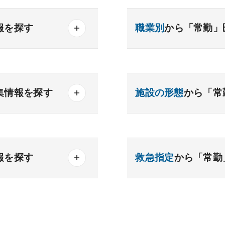
報を探す
職業別
から「常勤」
産業医
製薬会社
器内科
内分泌内科
集情報を探す
施設の形態
から「常
内科
老人内科
得可能
一般
療養
精神
勤務可能
クリニック
老健
報を探す
救急指定
から「常勤
化器外科
乳腺外科
務可
科
美容外科
析
検査
読影
あり
1次
2次
可能