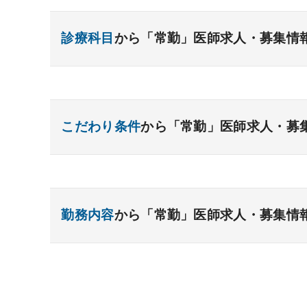
診療科目
から「常勤」医師求人・募集情
内科系
一般内科
呼吸器内科
消化器内科
循環
こだわり条件
から「常勤」医師求人・募
糖尿病内科
脳神経内科
血液内科
腎臓
リウマチ内科
総合診療科
資格取得が可能な施設
1週間以上の連続休暇取
外科系
開業支援あり
育児支援制度あり
1年未満の
勤務内容
から「常勤」医師求人・募集情
一般外科
年俸2000万円以上可能
呼吸器外科
外来のみの勤務可能
心臓血管外科
消
小児外科
給与インセンティブ制度あり
脳神経外科
整形外科
夜間当直なしの勤
形成外
外来
健診
病棟
在宅
救急
透
院長・副院長職
後期研修可能
週4日の勤務
手術
コンタクト
麻酔
その他
その他