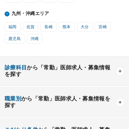
九州・沖縄エリア
福岡
佐賀
長崎
熊本
大分
宮崎
鹿児島
沖縄
診療科目
から「常勤」医師求人・募集情報
を探す
内科系
職業別
から「常勤」医師求人・募集情報を
一般内科
呼吸器内科
消化器内科
循環器内科
探す
内分泌内科
糖尿病内科
脳神経内科
血液内科
産業医
製薬会社
腎臓内科
老人内科
リウマチ内科
総合診療科