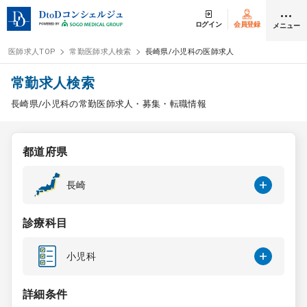
ログイン
会員登録
メニュー
医師求人TOP
常勤医師求人検索
長崎県/小児科の医師求人
ログイン
会員登録
常勤求人検索
長崎県/小児科の常勤医師求人・募集・転職情報
医師求人
都道府県
常勤検索
転職
長崎
非常勤検索
アルバイト
診療科目
スポット検索
アルバイト
小児科
DtoDの転職・
アルバイト支援
詳細条件