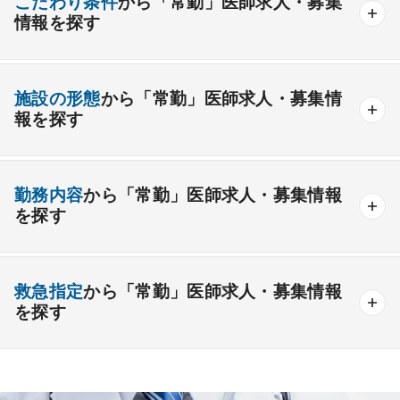
こだわり条件
から「常勤」医師求人・募集
情報を探す
外科系
資格取得が可能な施設
1週間以上の連続休暇取得可能
一般外科
呼吸器外科
心臓血管外科
施設の形態
から「常勤」医師求人・募集情
開業支援あり
育児支援制度あり
報を探す
消化器外科
乳腺外科
小児外科
脳神経外科
1年未満の勤務可能
年俸2000万円以上可能
整形外科
形成外科
美容外科
一般
療養
精神
一般＋療養
一般＋精神
外来のみの勤務可能
給与インセンティブ制度あり
勤務内容
から「常勤」医師求人・募集情報
その他
療養＋精神
クリニック
老健
その他の形態
を探す
夜間当直なしの勤務可
院長・副院長職
産婦人科
産科
婦人科
小児科
精神科
後期研修可能
週4日の勤務可能
外来
健診
病棟
在宅
救急
透析
心療内科
泌尿器科
眼科
耳鼻咽喉科
救急指定
から「常勤」医師求人・募集情報
オンコールなしの勤務可能
セカンドキャリア歓迎
検査
読影
手術
コンタクト
麻酔
を探す
皮膚科
麻酔科
リハビリテーション科
未経験歓迎
その他
放射線科
救命救急科
病理科
その他
あり
1次
2次
3次
なし