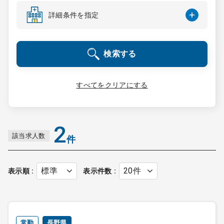
コンサルタント
詳細条件を指定
成功事例
検索する
転職ノウハウ
すべてをクリアにする
9:00 ～ 18:00
（平日）
受付時間
0120-337-613
2
該当求人数
件
クリニック開業
表示順
表示件数
DtoDとは
お問合せ
採用をお考えの医療機関の方
常勤
長野県