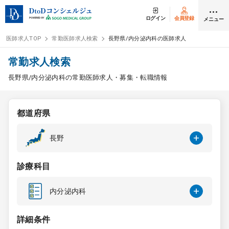
ログイン
会員登録
メニュー
医師求人TOP
常勤医師求人検索
長野県/内分泌内科の医師求人
ログイン
会員登録
常勤求人検索
長野県/内分泌内科の常勤医師求人・募集・転職情報
医師求人
都道府県
常勤検索
転職
長野
非常勤検索
アルバイト
診療科目
スポット検索
アルバイト
内分泌内科
DtoDの転職・
アルバイト支援
詳細条件