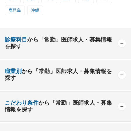
鹿児島
沖縄
診療科目
から「常勤」医師求人・募集情報
を探す
内科系
職業別
から「常勤」医師求人・募集情報を
一般内科
呼吸器内科
消化器内科
循環器内科
探す
内分泌内科
糖尿病内科
脳神経内科
血液内科
産業医
製薬会社
腎臓内科
老人内科
リウマチ内科
総合診療科
こだわり条件
から「常勤」医師求人・募集
情報を探す
外科系
資格取得が可能な施設
1週間以上の連続休暇取得可能
一般外科
呼吸器外科
心臓血管外科