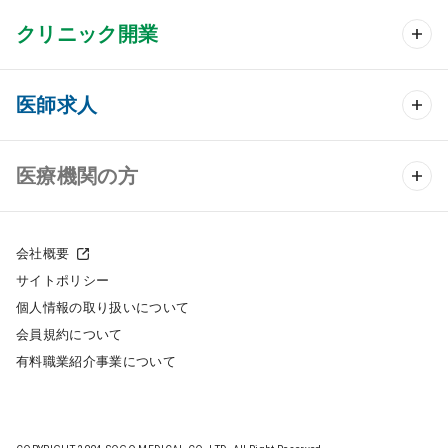
クリニック開業
クリニック開業 TOP
医師求人
クリニック物件検索
医師求人 TOP
医療機関の方
DtoDのクリニック開業支援
常勤求人検索
医院の譲渡・売却をお考えの方
クリニックの開業スタイル
会社概要
非常勤求人検索
サイトポリシー
採用をお考えの医療機関の方
クリニック開業までの流れ
個人情報の取り扱いについて
スポット求人検索
会員規約について
開業支援事例
有料職業紹介事業について
DtoDの転職・アルバイト支援
施工事例
成功事例