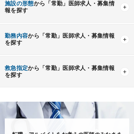
施設の形態
から「常勤」医師求人・募集情
開業支援あり
育児支援制度あり
報を探す
消化器外科
乳腺外科
小児外科
脳神経外科
1年未満の勤務可能
年俸2000万円以上可能
整形外科
形成外科
美容外科
一般
療養
精神
一般＋療養
一般＋精神
外来のみの勤務可能
給与インセンティブ制度あり
勤務内容
から「常勤」医師求人・募集情報
その他
療養＋精神
クリニック
老健
その他の形態
を探す
夜間当直なしの勤務可
院長・副院長職
産婦人科
産科
婦人科
小児科
精神科
後期研修可能
週4日の勤務可能
外来
健診
病棟
在宅
救急
透析
心療内科
泌尿器科
眼科
耳鼻咽喉科
救急指定
から「常勤」医師求人・募集情報
オンコールなしの勤務可能
セカンドキャリア歓迎
検査
読影
手術
コンタクト
麻酔
を探す
皮膚科
麻酔科
リハビリテーション科
未経験歓迎
その他
放射線科
救命救急科
病理科
その他
あり
1次
2次
3次
なし