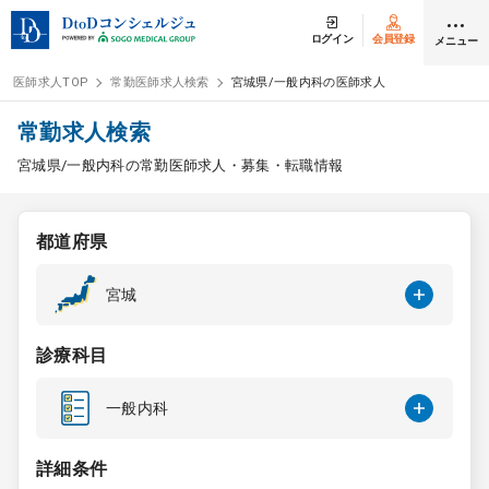
ログイン
会員登録
メニュー
医師求人TOP
常勤医師求人検索
宮城県/一般内科の医師求人
ログイン
会員登録
常勤求人検索
宮城県/一般内科の常勤医師求人・募集・転職情報
医師求人
都道府県
常勤検索
転職
宮城
非常勤検索
アルバイト
診療科目
スポット検索
アルバイト
一般内科
DtoDの転職・
アルバイト支援
詳細条件