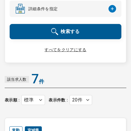
コンサルタント
詳細条件を指定
成功事例
検索する
転職ノウハウ
すべてをクリアにする
9:00 ～ 18:00
（平日）
受付時間
0120-337-613
7
該当求人数
件
クリニック開業
表示順
表示件数
DtoDとは
お問合せ
採用をお考えの医療機関の方
常勤
宮城県