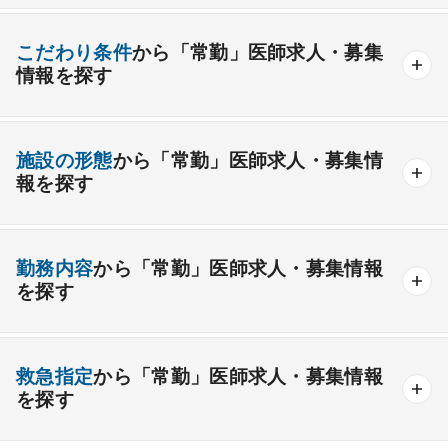
産業医
製薬会社
腎臓内科
老人内科
リウマチ内科
総合診療科
こだわり条件
から「常勤」医師求人・募集
情報を探す
外科系
資格取得が可能な施設
1週間以上の連続休暇取得可能
一般外科
呼吸器外科
心臓血管外科
施設の形態
から「常勤」医師求人・募集情
開業支援あり
育児支援制度あり
報を探す
消化器外科
乳腺外科
小児外科
脳神経外科
1年未満の勤務可能
年俸2000万円以上可能
整形外科
形成外科
美容外科
一般
療養
精神
一般＋療養
一般＋精神
外来のみの勤務可能
給与インセンティブ制度あり
勤務内容
から「常勤」医師求人・募集情報
その他
療養＋精神
クリニック
老健
その他の形態
を探す
夜間当直なしの勤務可
院長・副院長職
産婦人科
産科
婦人科
小児科
精神科
後期研修可能
週4日の勤務可能
外来
健診
病棟
在宅
救急
透析
心療内科
泌尿器科
眼科
耳鼻咽喉科
救急指定
から「常勤」医師求人・募集情報
オンコールなしの勤務可能
セカンドキャリア歓迎
検査
読影
手術
コンタクト
麻酔
を探す
皮膚科
麻酔科
リハビリテーション科
未経験歓迎
その他
放射線科
救命救急科
病理科
その他