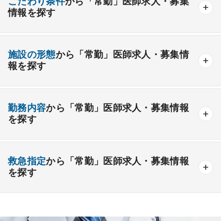
こだわり条件
から「常勤」医師求人・募集
情報を探す
外科系
資格取得が可能な施設
1週間以上の連続休暇取得可能
一般外科
呼吸器外科
心臓血管外科
施設の形態
から「常勤」医師求人・募集情
開業支援あり
育児支援制度あり
報を探す
消化器外科
乳腺外科
小児外科
脳神経外科
1年未満の勤務可能
年俸2000万円以上可能
整形外科
形成外科
美容外科
一般
療養
精神
一般＋療養
一般＋精神
外来のみの勤務可能
給与インセンティブ制度あり
勤務内容
から「常勤」医師求人・募集情報
その他
療養＋精神
クリニック
老健
その他の形態
を探す
夜間当直なしの勤務可
院長・副院長職
産婦人科
産科
婦人科
小児科
精神科
後期研修可能
週4日の勤務可能
外来
健診
病棟
在宅
救急
透析
心療内科
泌尿器科
眼科
耳鼻咽喉科
救急指定
から「常勤」医師求人・募集情報
オンコールなしの勤務可能
セカンドキャリア歓迎
検査
読影
手術
コンタクト
麻酔
を探す
皮膚科
麻酔科
リハビリテーション科
未経験歓迎
その他
放射線科
救命救急科
病理科
その他
あり
1次
2次
3次
なし