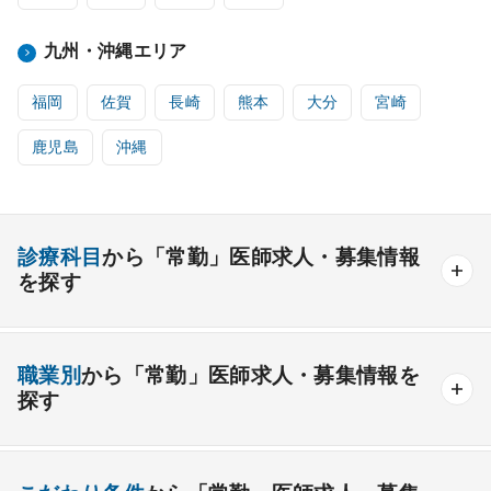
九州・沖縄エリア
福岡
佐賀
長崎
熊本
大分
宮崎
鹿児島
沖縄
診療科目
から「常勤」医師求人・募集情報
を探す
内科系
職業別
から「常勤」医師求人・募集情報を
一般内科
呼吸器内科
消化器内科
循環器内科
探す
内分泌内科
糖尿病内科
脳神経内科
血液内科
産業医
製薬会社
腎臓内科
老人内科
リウマチ内科
総合診療科