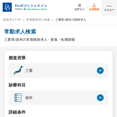
ログイン
会員登録
メニュー
医師求人TOP
常勤医師求人検索
三重県/産科の医師求人
ログイン
会員登録
常勤求人検索
三重県/産科の常勤医師求人・募集・転職情報
医師求人
都道府県
常勤検索
転職
三重
非常勤検索
アルバイト
診療科目
スポット検索
アルバイト
産科
DtoDの転職・
アルバイト支援
詳細条件